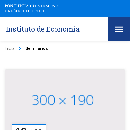
Instituto de Economía
keyboard_arrow_right
Inicio
Seminarios