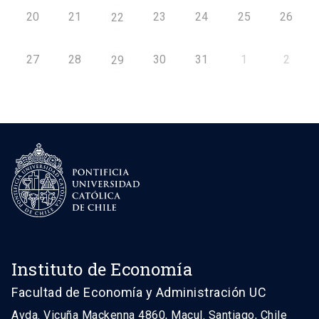
20
21
23
24
25
26
22
27
28
30
31
1
2
29
Instituto de Economía
Facultad de Economía y Administración UC
Avda. Vicuña Mackenna 4860, Macul. Santiago, Chile