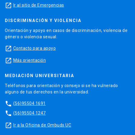
launch
Ir al sitio de Emergencias
DISCRIMINACIÓN Y VIOLENCIA
Orientación y apoyo en casos de discriminación, violencia de
género o violencia sexual.
launch
Contacto para apoyo
launch
Más orientación
MEDIACIÓN UNIVERSITARIA
Teléfonos para orientación y consejo si se ha vulnerado
alguno de tus derechos en la universidad.
phone
(56)95504 1691
phone
(56)95504 1247
launch
Ir a la Oficina de Ombuds UC