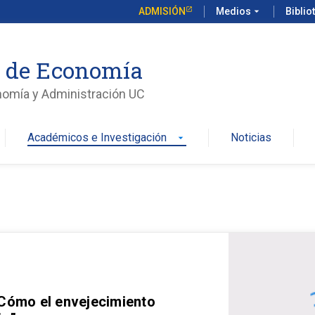
ADMISIÓN
Medios
arrow_drop_down
Biblio
o de Economía
nomía y Administración UC
Académicos e Investigación
Noticias
arrow_drop_down
 Cómo el envejecimiento