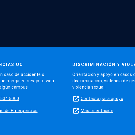
NCIAS UC
DISCRIMINACIÓN Y VIOL
n caso de accidente o
Orientación y apoyo en casos 
que ponga en riesgo tu vida
discriminación, violencia de g
 algún campus.
violencia sexual.
launch
5504 5000
Contacto para apoyo
launch
sitio de Emergencias
Más orientación