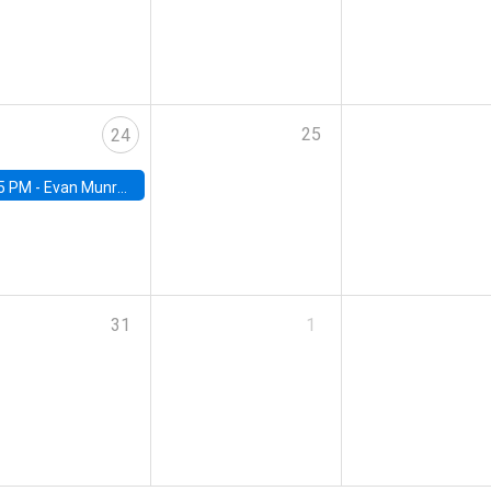
25
24
5 PM -
Evan Munro, Neyman Visiting Assistant Professor in the Department of Statistics at UC Berkeley
31
1