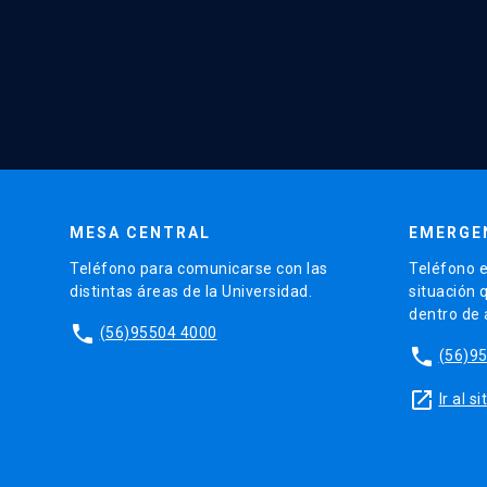
MESA CENTRAL
EMERGE
Teléfono para comunicarse con las
Teléfono e
distintas áreas de la Universidad.
situación 
dentro de
phone
(56)95504 4000
phone
(56)9
launch
Ir al 