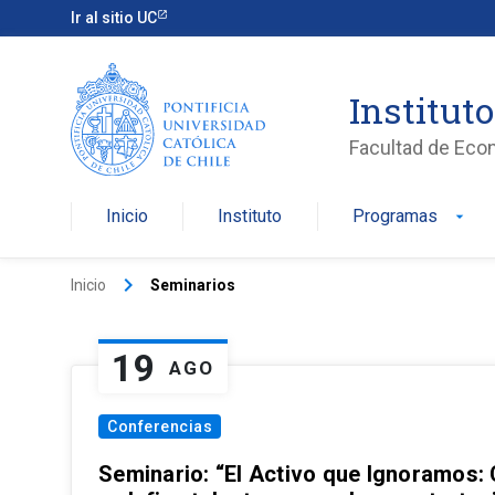
Ir al sitio UC
Institut
Facultad de Eco
Inicio
Instituto
Programas
arrow_drop_down
keyboard_arrow_right
Inicio
Seminarios
19
AGO
Conferencias
Seminario: “El Activo que Ignoramos: