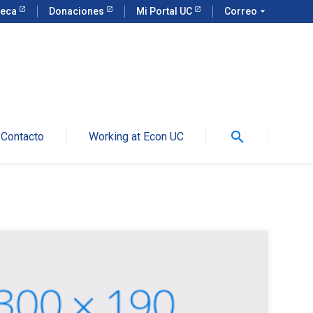
teca
Donaciones
Mi Portal UC
Correo
arrow_drop_down
search
Contacto
Working at Econ UC