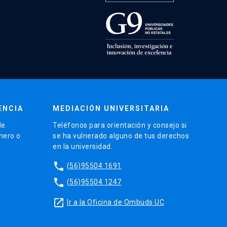
ENCIA
MEDIACIÓN UNIVERSITARIA
de
Teléfonos para orientación y consejo si
énero o
se ha vulnerado alguno de tus derechos
en la universidad.
phone
(56)95504 1691
phone
(56)95504 1247
launch
Ir a la Oficina de Ombuds UC