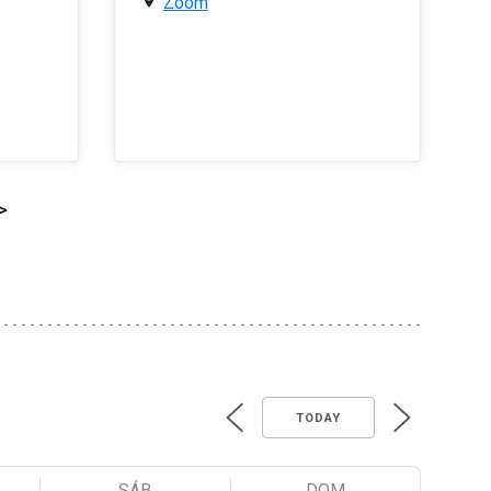
Zoom
>
TODAY
SÁB
DOM