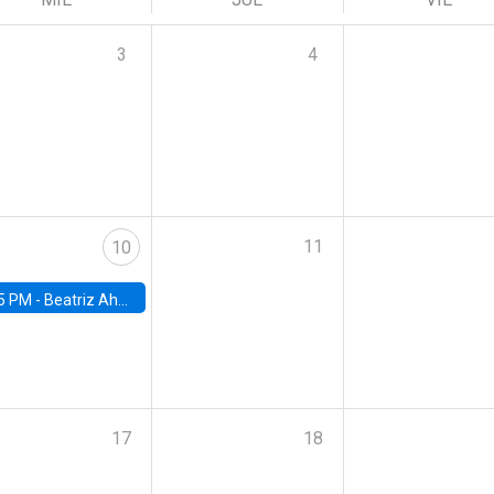
3
4
11
10
5 PM -
Beatriz Ahumada, PhD candidate, Universidad de Pittsburgh
17
18