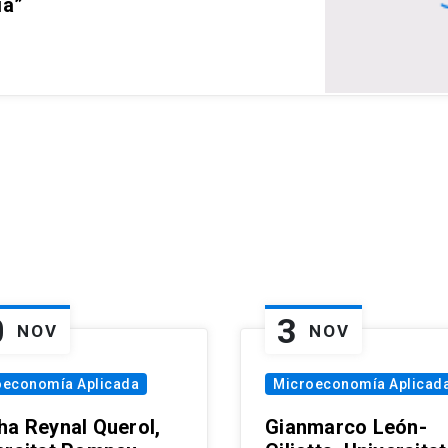
ia”
0
3
NOV
NOV
oeconomía Aplicada
Microeconomía Aplicad
ha Reynal Querol,
Gianmarco León-