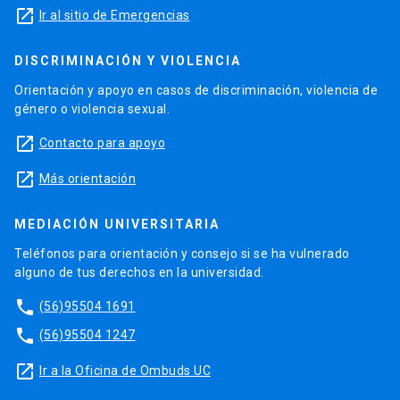
launch
Ir al sitio de Emergencias
DISCRIMINACIÓN Y VIOLENCIA
Orientación y apoyo en casos de discriminación, violencia de
género o violencia sexual.
launch
Contacto para apoyo
launch
Más orientación
MEDIACIÓN UNIVERSITARIA
Teléfonos para orientación y consejo si se ha vulnerado
alguno de tus derechos en la universidad.
phone
(56)95504 1691
phone
(56)95504 1247
launch
Ir a la Oficina de Ombuds UC