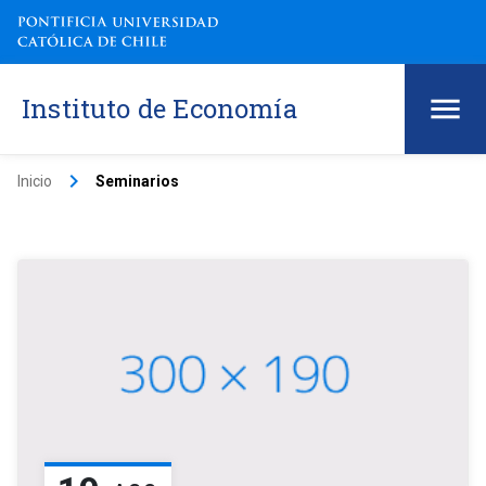
Instituto de Economía
keyboard_arrow_right
Inicio
Seminarios