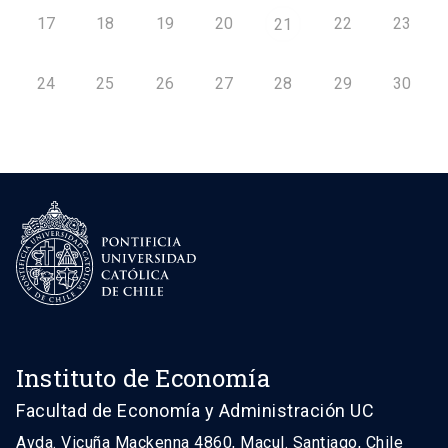
17
18
19
20
22
23
21
24
25
26
27
28
29
30
Instituto de Economía
Facultad de Economía y Administración UC
Avda. Vicuña Mackenna 4860, Macul. Santiago, Chile