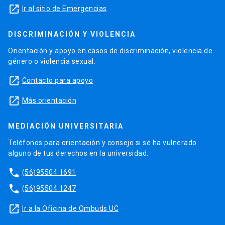
launch
Ir al sitio de Emergencias
DISCRIMINACIÓN Y VIOLENCIA
Orientación y apoyo en casos de discriminación, violencia de
género o violencia sexual.
launch
Contacto para apoyo
launch
Más orientación
MEDIACIÓN UNIVERSITARIA
Teléfonos para orientación y consejo si se ha vulnerado
alguno de tus derechos en la universidad.
phone
(56)95504 1691
phone
(56)95504 1247
launch
Ir a la Oficina de Ombuds UC