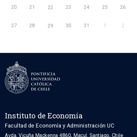
20
21
23
24
25
26
22
27
28
30
31
1
2
29
Instituto de Economía
Facultad de Economía y Administración UC
Avda. Vicuña Mackenna 4860, Macul. Santiago, Chile