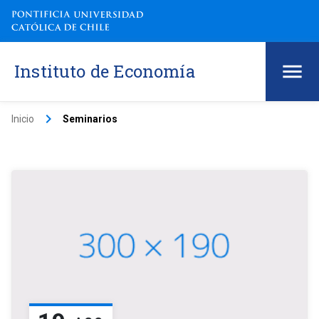
Instituto de Economía
keyboard_arrow_right
Inicio
Seminarios