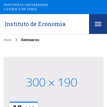
Instituto de Economía
keyboard_arrow_right
Inicio
Seminarios