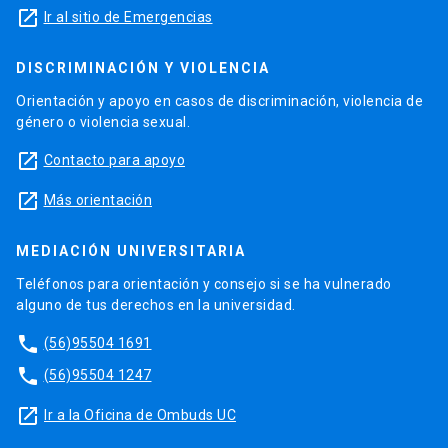
launch
Ir al sitio de Emergencias
DISCRIMINACIÓN Y VIOLENCIA
Orientación y apoyo en casos de discriminación, violencia de
género o violencia sexual.
launch
Contacto para apoyo
launch
Más orientación
MEDIACIÓN UNIVERSITARIA
Teléfonos para orientación y consejo si se ha vulnerado
alguno de tus derechos en la universidad.
phone
(56)95504 1691
phone
(56)95504 1247
launch
Ir a la Oficina de Ombuds UC