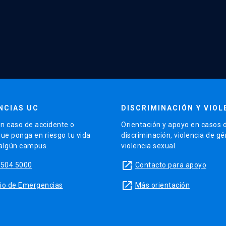
NCIAS UC
DISCRIMINACIÓN Y VIOL
n caso de accidente o
Orientación y apoyo en casos 
que ponga en riesgo tu vida
discriminación, violencia de g
 algún campus.
violencia sexual.
launch
5504 5000
Contacto para apoyo
launch
sitio de Emergencias
Más orientación