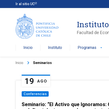
Ir al sitio UC
Institut
Facultad de Eco
Inicio
Instituto
Programas
arrow_drop_down
keyboard_arrow_right
Inicio
Seminarios
19
AGO
Conferencias
Seminario: “El Activo que Ignoramos: