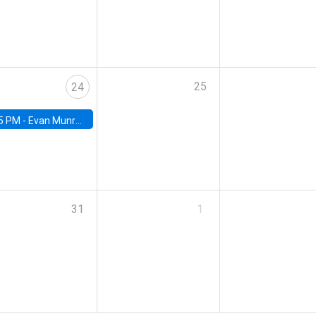
25
24
5 PM -
Evan Munro, Neyman Visiting Assistant Professor in the Department of Statistics at UC Berkeley
31
1