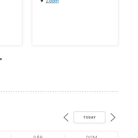
Zoom
>
TODAY
SÁB
DOM