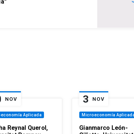
ia”
0
3
NOV
NOV
oeconomía Aplicada
Microeconomía Aplicad
ha Reynal Querol,
Gianmarco León-