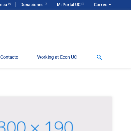
teca
Donaciones
Mi Portal UC
Correo
arrow_drop_down
search
Contacto
Working at Econ UC