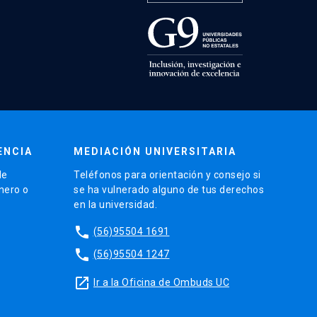
ENCIA
MEDIACIÓN UNIVERSITARIA
de
Teléfonos para orientación y consejo si
énero o
se ha vulnerado alguno de tus derechos
en la universidad.
phone
(56)95504 1691
phone
(56)95504 1247
launch
Ir a la Oficina de Ombuds UC