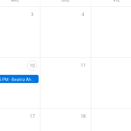
3
4
11
10
5 PM -
Beatriz Ahumada, PhD candidate, Universidad de Pittsburgh
17
18