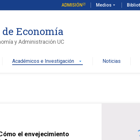
ADMISIÓN
Medios
arrow_drop_down
Biblio
o de Economía
nomía y Administración UC
Académicos e Investigación
Noticias
arrow_drop_down
 Cómo el envejecimiento