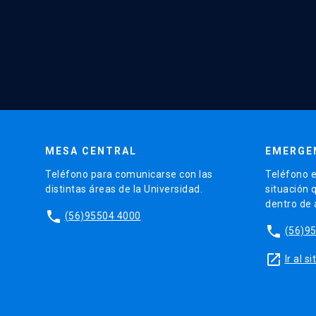
MESA CENTRAL
EMERGE
Teléfono para comunicarse con las
Teléfono e
distintas áreas de la Universidad.
situación 
dentro de
phone
(56)95504 4000
phone
(56)9
launch
Ir al 