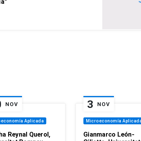
ia”
0
3
NOV
NOV
oeconomía Aplicada
Microeconomía Aplicad
ha Reynal Querol,
Gianmarco León-