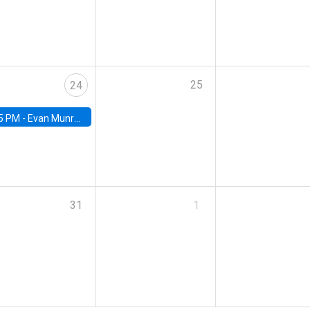
25
24
5 PM -
Evan Munro, Neyman Visiting Assistant Professor in the Department of Statistics at UC Berkeley
31
1