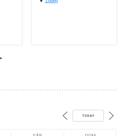
Zoom
>
TODAY
SÁB
DOM