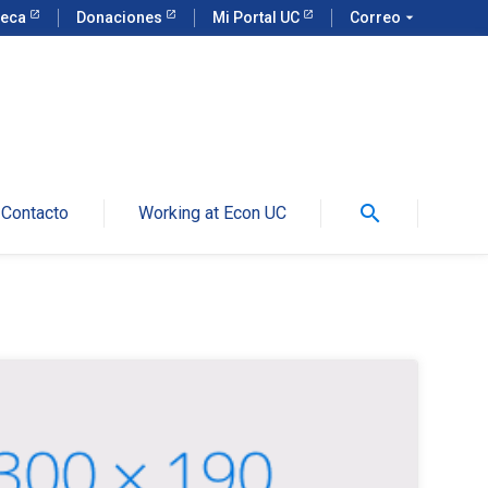
teca
Donaciones
Mi Portal UC
Correo
arrow_drop_down
search
Contacto
Working at Econ UC