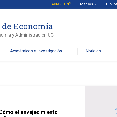
ADMISIÓN
Medios
arrow_drop_down
Biblio
o de Economía
nomía y Administración UC
Académicos e Investigación
Noticias
arrow_drop_down
 Cómo el envejecimiento