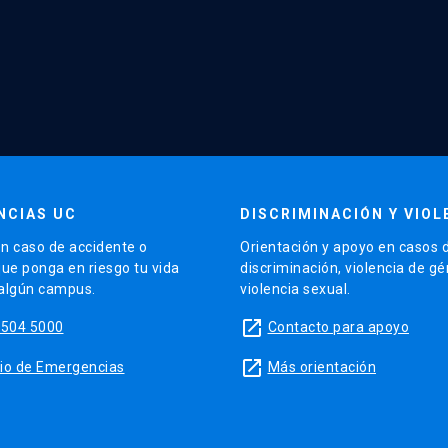
NCIAS UC
DISCRIMINACIÓN Y VIOL
n caso de accidente o
Orientación y apoyo en casos 
que ponga en riesgo tu vida
discriminación, violencia de g
 algún campus.
violencia sexual.
launch
5504 5000
Contacto para apoyo
launch
sitio de Emergencias
Más orientación