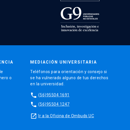
ENCIA
MEDIACIÓN UNIVERSITARIA
de
Teléfonos para orientación y consejo si
énero o
se ha vulnerado alguno de tus derechos
en la universidad.
phone
(56)95504 1691
phone
(56)95504 1247
launch
Ir a la Oficina de Ombuds UC