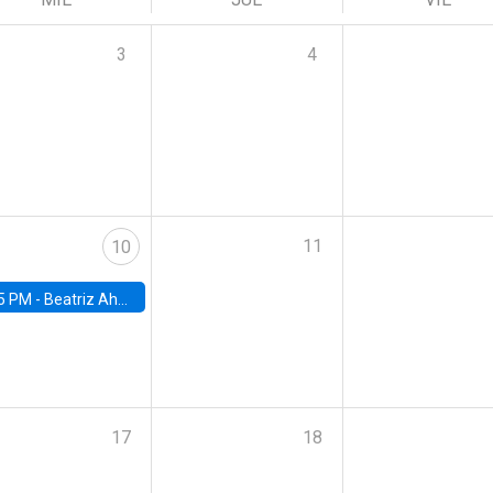
3
4
11
10
5 PM -
Beatriz Ahumada, PhD candidate, Universidad de Pittsburgh
17
18