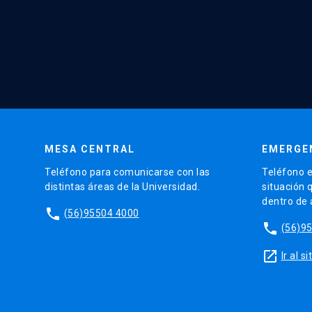
MESA CENTRAL
EMERGE
Teléfono para comunicarse con las
Teléfono e
distintas áreas de la Universidad.
situación 
dentro de
phone
(56)95504 4000
phone
(56)9
launch
Ir al 