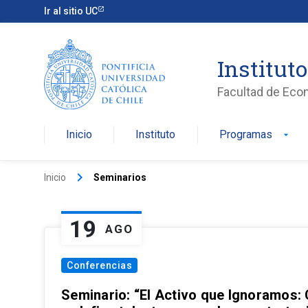
Ir al sitio UC
Institut
Facultad de Eco
Inicio
Instituto
Programas
arrow_drop_down
keyboard_arrow_right
Inicio
Seminarios
19
AGO
Conferencias
Seminario: “El Activo que Ignoramos: