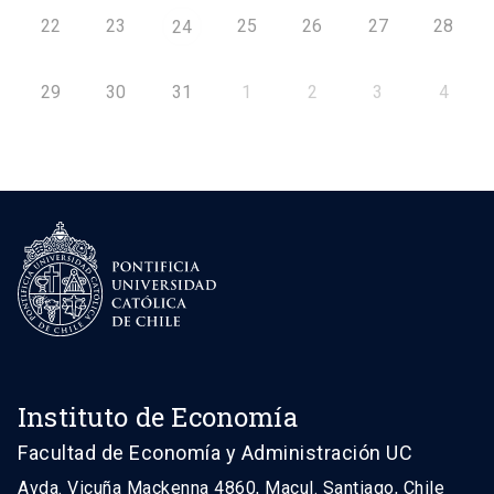
22
23
25
26
27
28
24
29
30
31
1
2
3
4
Instituto de Economía
Facultad de Economía y Administración UC
Avda. Vicuña Mackenna 4860, Macul. Santiago, Chile