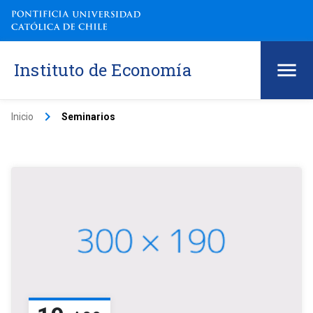
Instituto de Economía
keyboard_arrow_right
Inicio
Seminarios