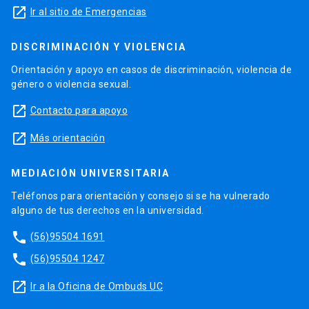
launch
Ir al sitio de Emergencias
DISCRIMINACIÓN Y VIOLENCIA
Orientación y apoyo en casos de discriminación, violencia de
género o violencia sexual.
launch
Contacto para apoyo
launch
Más orientación
MEDIACIÓN UNIVERSITARIA
Teléfonos para orientación y consejo si se ha vulnerado
alguno de tus derechos en la universidad.
phone
(56)95504 1691
phone
(56)95504 1247
launch
Ir a la Oficina de Ombuds UC