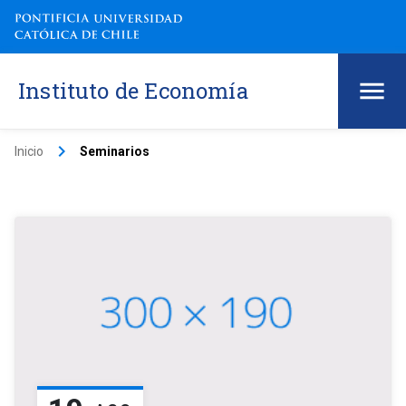
Instituto de Economía
keyboard_arrow_right
Inicio
Seminarios