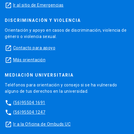
launch
Ir al sitio de Emergencias
DISCRIMINACIÓN Y VIOLENCIA
Orientación y apoyo en casos de discriminación, violencia de
género o violencia sexual.
launch
Contacto para apoyo
launch
Más orientación
MEDIACIÓN UNIVERSITARIA
Teléfonos para orientación y consejo si se ha vulnerado
alguno de tus derechos en la universidad.
phone
(56)95504 1691
phone
(56)95504 1247
launch
Ir a la Oficina de Ombuds UC