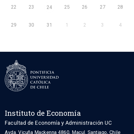
22
23
25
26
27
28
24
29
30
31
1
2
3
4
Instituto de Economía
Facultad de Economía y Administración UC
Avda. Vicuña Mackenna 4860, Macul. Santiago, Chile