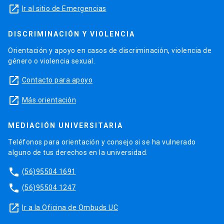
launch
Ir al sitio de Emergencias
DISCRIMINACIÓN Y VIOLENCIA
Orientación y apoyo en casos de discriminación, violencia de
género o violencia sexual.
launch
Contacto para apoyo
launch
Más orientación
MEDIACIÓN UNIVERSITARIA
Teléfonos para orientación y consejo si se ha vulnerado
alguno de tus derechos en la universidad.
phone
(56)95504 1691
phone
(56)95504 1247
launch
Ir a la Oficina de Ombuds UC