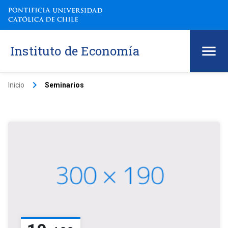
Instituto de Economía
keyboard_arrow_right
Inicio
Seminarios