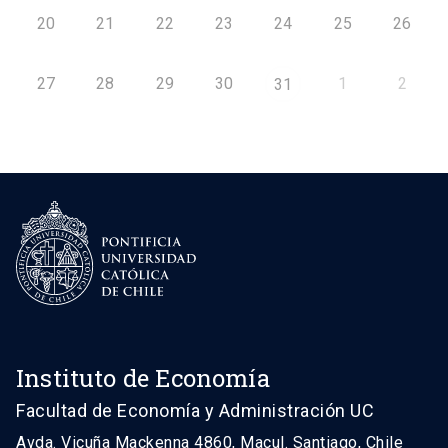
20
21
22
23
24
25
26
27
28
29
30
1
2
31
Instituto de Economía
Facultad de Economía y Administración UC
Avda. Vicuña Mackenna 4860, Macul. Santiago, Chile