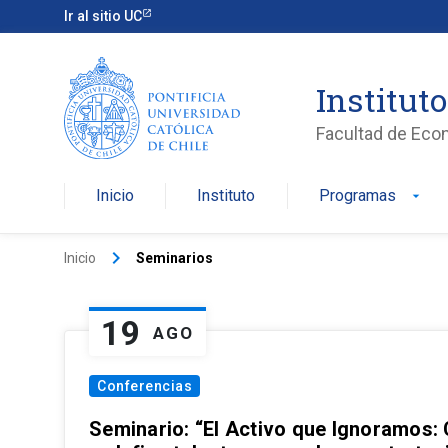
Ir al sitio UC
Institut
Facultad de Eco
Inicio
Instituto
Programas
arrow_drop_down
keyboard_arrow_right
Inicio
Seminarios
19
AGO
Conferencias
Seminario: “El Activo que Ignoramos: