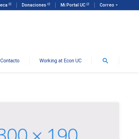
teca
Donaciones
Mi Portal UC
Correo
arrow_drop_down
search
Contacto
Working at Econ UC