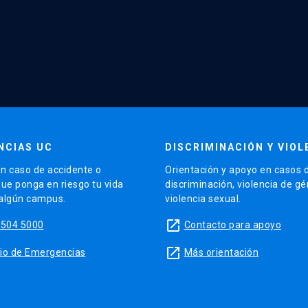
NCIAS UC
DISCRIMINACIÓN Y VIOL
n caso de accidente o
Orientación y apoyo en casos 
que ponga en riesgo tu vida
discriminación, violencia de g
 algún campus.
violencia sexual.
launch
5504 5000
Contacto para apoyo
launch
sitio de Emergencias
Más orientación