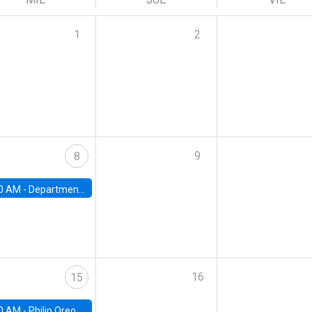
1
2
9
8
0 AM -
Department Seminar: James Robinson
16
15
0 AM -
Philip Oreopolous, University of Toronto