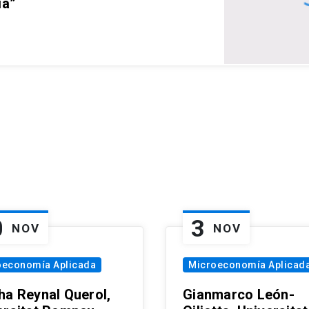
ia”
0
3
NOV
NOV
oeconomía Aplicada
Microeconomía Aplicad
ha Reynal Querol,
Gianmarco León-