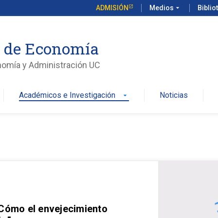
ADMISIÓN
Medios
arrow_drop_down
Biblio
o de Economía
nomía y Administración UC
Académicos e Investigación
Noticias
arrow_drop_down
 Cómo el envejecimiento