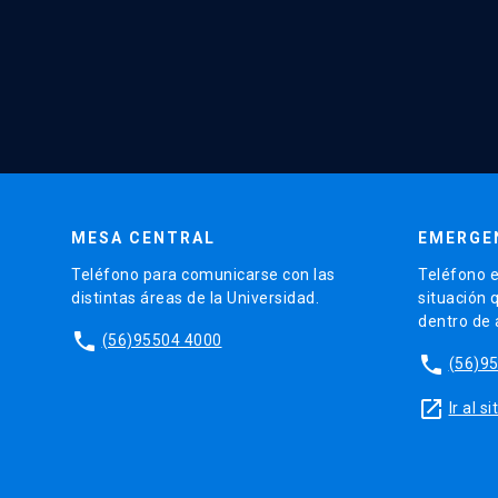
MESA CENTRAL
EMERGE
Teléfono para comunicarse con las
Teléfono e
distintas áreas de la Universidad.
situación 
dentro de
phone
(56)95504 4000
phone
(56)9
launch
Ir al 