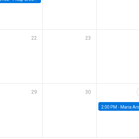
22
23
29
30
2:00 PM -
Maria Aristizabal-Ramirez, FED