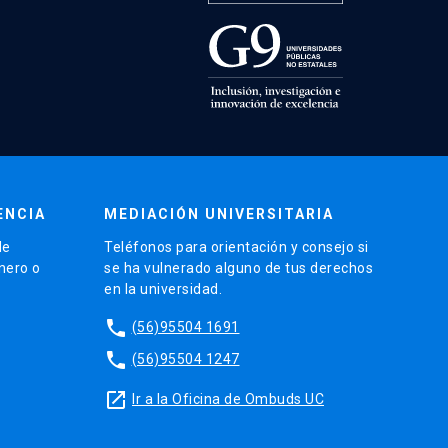
ENCIA
MEDIACIÓN UNIVERSITARIA
de
Teléfonos para orientación y consejo si
énero o
se ha vulnerado alguno de tus derechos
en la universidad.
phone
(56)95504 1691
phone
(56)95504 1247
launch
Ir a la Oficina de Ombuds UC