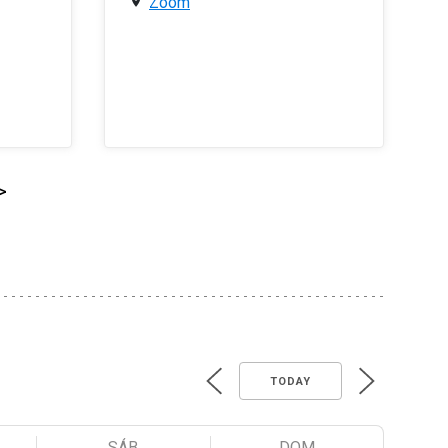
Zoom
>
TODAY
SÁB
DOM