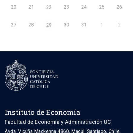
20
21
23
24
25
26
22
27
28
30
31
1
2
29
Instituto de Economía
Facultad de Economía y Administración UC
Avda. Vicuña Mackenna 4860, Macul. Santiago, Chile