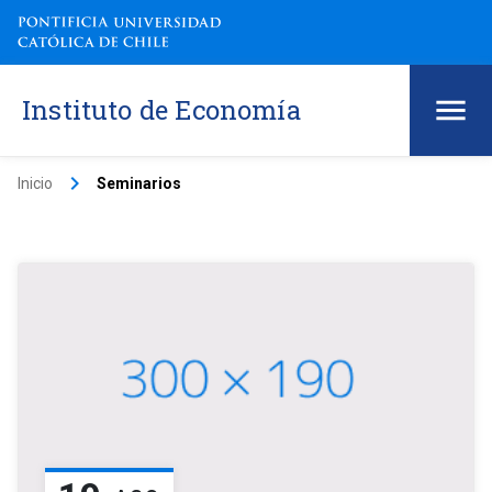
Instituto de Economía
keyboard_arrow_right
Inicio
Seminarios