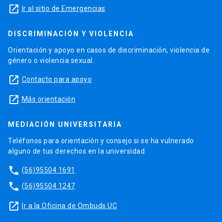
launch
Ir al sitio de Emergencias
DISCRIMINACIÓN Y VIOLENCIA
Orientación y apoyo en casos de discriminación, violencia de
género o violencia sexual.
launch
Contacto para apoyo
launch
Más orientación
MEDIACIÓN UNIVERSITARIA
Teléfonos para orientación y consejo si se ha vulnerado
alguno de tus derechos en la universidad.
phone
(56)95504 1691
phone
(56)95504 1247
launch
Ir a la Oficina de Ombuds UC