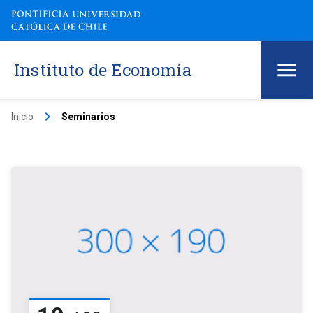
Instituto de Economía
keyboard_arrow_right
Inicio
Seminarios