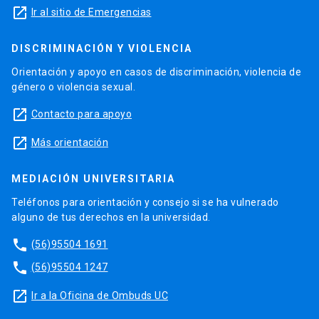
launch
Ir al sitio de Emergencias
DISCRIMINACIÓN Y VIOLENCIA
Orientación y apoyo en casos de discriminación, violencia de
género o violencia sexual.
launch
Contacto para apoyo
launch
Más orientación
MEDIACIÓN UNIVERSITARIA
Teléfonos para orientación y consejo si se ha vulnerado
alguno de tus derechos en la universidad.
phone
(56)95504 1691
phone
(56)95504 1247
launch
Ir a la Oficina de Ombuds UC