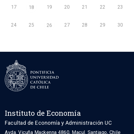
17
19
20
21
22
23
18
24
25
27
28
29
30
26
Instituto de Economía
Facultad de Economía y Administración UC
Avda. Vicuña Mackenna 4860, Macul. Santiago, Chile