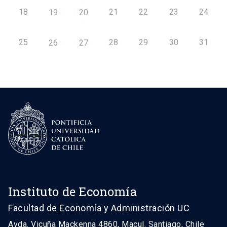
18
21
22
23
24
19
20
25
28
29
30
31
26
27
Instituto de Economía
Facultad de Economía y Administración UC
Avda. Vicuña Mackenna 4860, Macul. Santiago, Chile