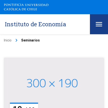
Instituto de Economía
keyboard_arrow_right
Inicio
Seminarios