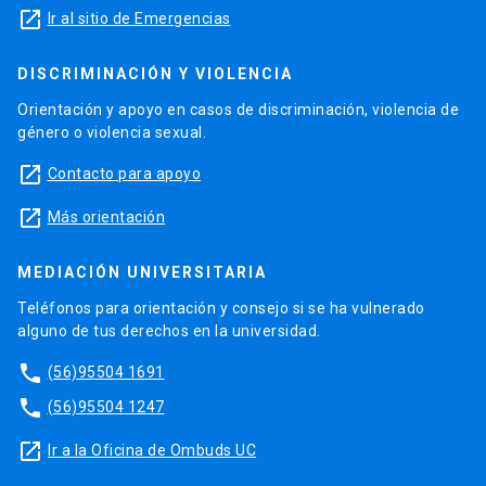
launch
Ir al sitio de Emergencias
DISCRIMINACIÓN Y VIOLENCIA
Orientación y apoyo en casos de discriminación, violencia de
género o violencia sexual.
launch
Contacto para apoyo
launch
Más orientación
MEDIACIÓN UNIVERSITARIA
Teléfonos para orientación y consejo si se ha vulnerado
alguno de tus derechos en la universidad.
phone
(56)95504 1691
phone
(56)95504 1247
launch
Ir a la Oficina de Ombuds UC