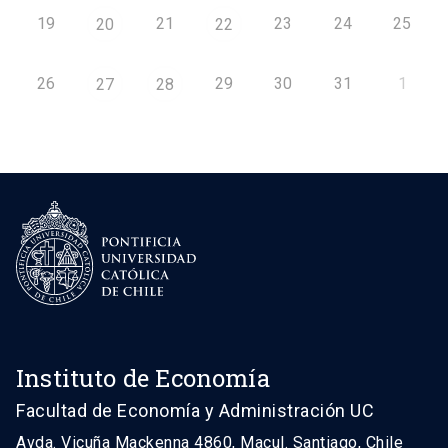
19
21
23
24
25
20
22
26
29
30
31
1
27
28
Instituto de Economía
Facultad de Economía y Administración UC
Avda. Vicuña Mackenna 4860, Macul. Santiago, Chile