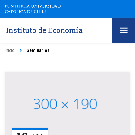
Instituto de Economía
keyboard_arrow_right
Inicio
Seminarios