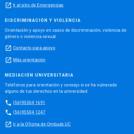
launch
Ir al sitio de Emergencias
DISCRIMINACIÓN Y VIOLENCIA
Orientación y apoyo en casos de discriminación, violencia de
género o violencia sexual.
launch
Contacto para apoyo
launch
Más orientación
MEDIACIÓN UNIVERSITARIA
Teléfonos para orientación y consejo si se ha vulnerado
alguno de tus derechos en la universidad.
phone
(56)95504 1691
phone
(56)95504 1247
launch
Ir a la Oficina de Ombuds UC