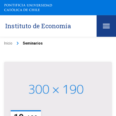
Instituto de Economía
keyboard_arrow_right
Inicio
Seminarios