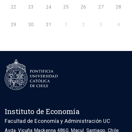
22
23
25
26
27
28
24
29
30
31
1
2
3
4
Instituto de Economía
Facultad de Economía y Administración UC
Avda. Vicuña Mackenna 4860, Macul. Santiago, Chile