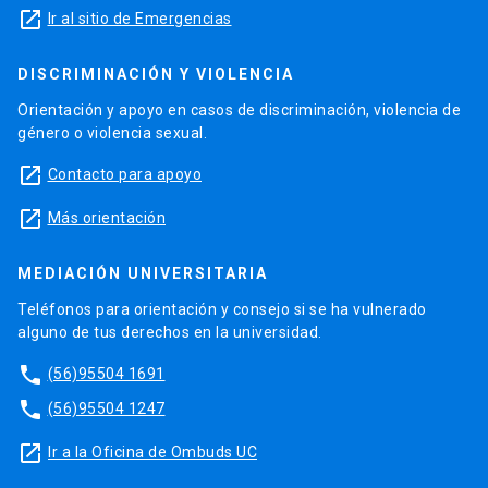
launch
Ir al sitio de Emergencias
DISCRIMINACIÓN Y VIOLENCIA
Orientación y apoyo en casos de discriminación, violencia de
género o violencia sexual.
launch
Contacto para apoyo
launch
Más orientación
MEDIACIÓN UNIVERSITARIA
Teléfonos para orientación y consejo si se ha vulnerado
alguno de tus derechos en la universidad.
phone
(56)95504 1691
phone
(56)95504 1247
launch
Ir a la Oficina de Ombuds UC