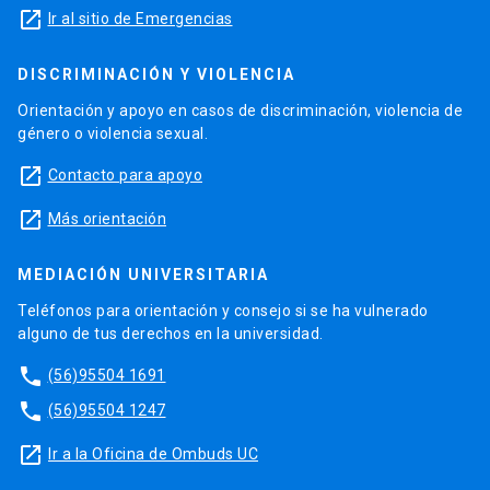
launch
Ir al sitio de Emergencias
DISCRIMINACIÓN Y VIOLENCIA
Orientación y apoyo en casos de discriminación, violencia de
género o violencia sexual.
launch
Contacto para apoyo
launch
Más orientación
MEDIACIÓN UNIVERSITARIA
Teléfonos para orientación y consejo si se ha vulnerado
alguno de tus derechos en la universidad.
phone
(56)95504 1691
phone
(56)95504 1247
launch
Ir a la Oficina de Ombuds UC