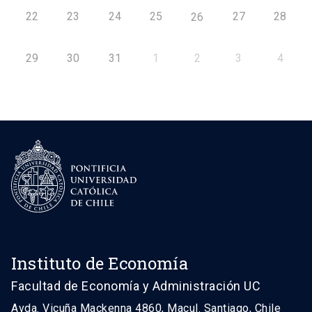
22
23
24
25
27
28
26
29
30
31
1
2
3
4
Instituto de Economía
Facultad de Economía y Administración UC
Avda. Vicuña Mackenna 4860, Macul. Santiago, Chile