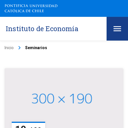
Instituto de Economía
keyboard_arrow_right
Inicio
Seminarios