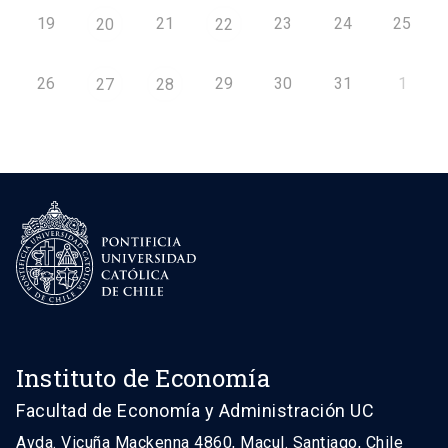
19
21
23
24
25
20
22
26
29
30
31
1
27
28
Instituto de Economía
Facultad de Economía y Administración UC
Avda. Vicuña Mackenna 4860, Macul. Santiago, Chile