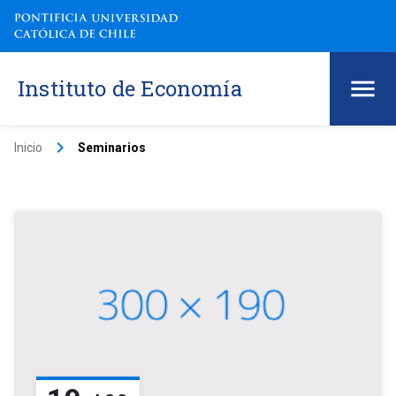
Instituto de Economía
keyboard_arrow_right
Inicio
Seminarios