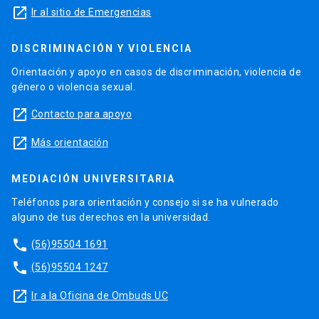
launch
Ir al sitio de Emergencias
DISCRIMINACIÓN Y VIOLENCIA
Orientación y apoyo en casos de discriminación, violencia de
género o violencia sexual.
launch
Contacto para apoyo
launch
Más orientación
MEDIACIÓN UNIVERSITARIA
Teléfonos para orientación y consejo si se ha vulnerado
alguno de tus derechos en la universidad.
phone
(56)95504 1691
phone
(56)95504 1247
launch
Ir a la Oficina de Ombuds UC