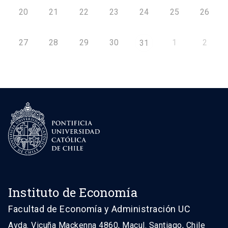
20
21
22
23
24
25
26
27
28
29
30
1
2
31
Instituto de Economía
Facultad de Economía y Administración UC
Avda. Vicuña Mackenna 4860, Macul. Santiago, Chile