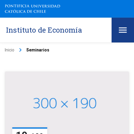
Instituto de Economía
keyboard_arrow_right
Inicio
Seminarios