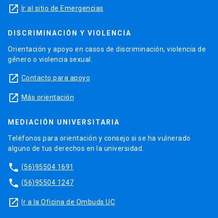
launch
Ir al sitio de Emergencias
DISCRIMINACIÓN Y VIOLENCIA
Orientación y apoyo en casos de discriminación, violencia de
género o violencia sexual.
launch
Contacto para apoyo
launch
Más orientación
MEDIACIÓN UNIVERSITARIA
Teléfonos para orientación y consejo si se ha vulnerado
alguno de tus derechos en la universidad.
phone
(56)95504 1691
phone
(56)95504 1247
launch
Ir a la Oficina de Ombuds UC