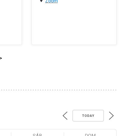
Zoom
>
TODAY
SÁB
DOM