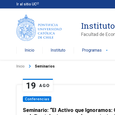
Ir al sitio UC
Institut
Facultad de Eco
Inicio
Instituto
Programas
arrow_drop_down
keyboard_arrow_right
Inicio
Seminarios
19
AGO
Conferencias
Seminario: “El Activo que Ignoramos: