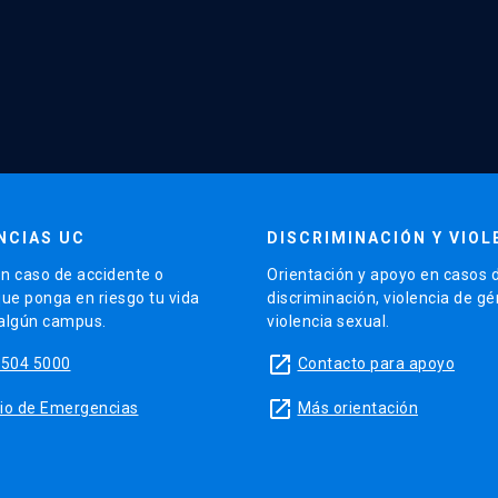
NCIAS UC
DISCRIMINACIÓN Y VIOL
n caso de accidente o
Orientación y apoyo en casos 
que ponga en riesgo tu vida
discriminación, violencia de g
 algún campus.
violencia sexual.
launch
5504 5000
Contacto para apoyo
launch
sitio de Emergencias
Más orientación