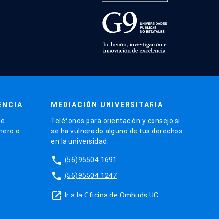
ENCIA
MEDIACIÓN UNIVERSITARIA
de
Teléfonos para orientación y consejo si
énero o
se ha vulnerado alguno de tus derechos
en la universidad.
phone
(56)95504 1691
phone
(56)95504 1247
launch
Ir a la Oficina de Ombuds UC