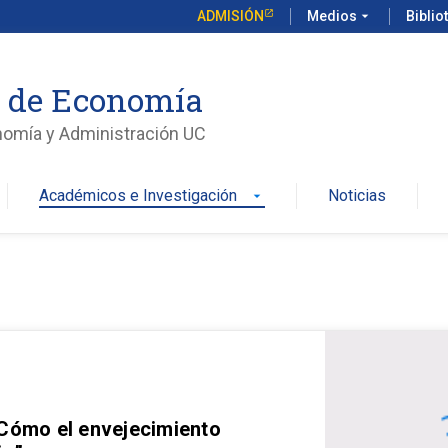
ADMISIÓN
Medios
arrow_drop_down
Biblio
o de Economía
nomía y Administración UC
Académicos e Investigación
Noticias
arrow_drop_down
 Cómo el envejecimiento