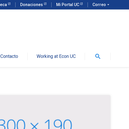
teca
Donaciones
Mi Portal UC
Correo
arrow_drop_down
search
Contacto
Working at Econ UC