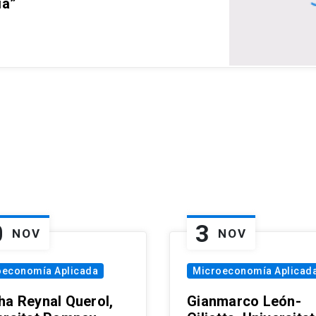
ia”
0
3
NOV
NOV
oeconomía Aplicada
Microeconomía Aplicad
ha Reynal Querol,
Gianmarco León-