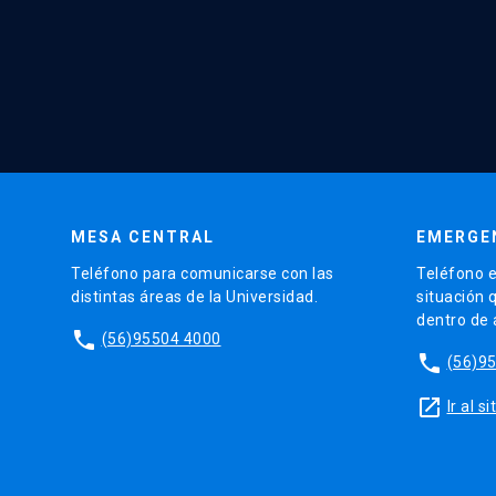
MESA CENTRAL
EMERGE
Teléfono para comunicarse con las
Teléfono e
distintas áreas de la Universidad.
situación 
dentro de
phone
(56)95504 4000
phone
(56)9
launch
Ir al 