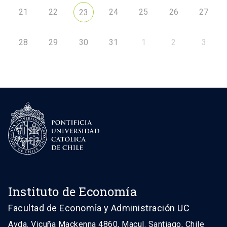
21
22
24
25
26
27
23
28
29
30
31
1
2
3
Instituto de Economía
Facultad de Economía y Administración UC
Avda. Vicuña Mackenna 4860, Macul. Santiago, Chile