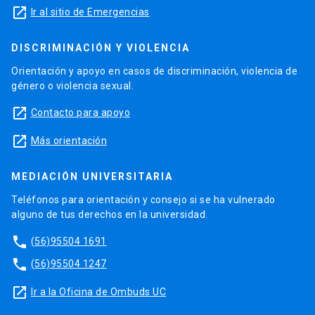
launch
Ir al sitio de Emergencias
DISCRIMINACIÓN Y VIOLENCIA
Orientación y apoyo en casos de discriminación, violencia de
género o violencia sexual.
launch
Contacto para apoyo
launch
Más orientación
MEDIACIÓN UNIVERSITARIA
Teléfonos para orientación y consejo si se ha vulnerado
alguno de tus derechos en la universidad.
phone
(56)95504 1691
phone
(56)95504 1247
launch
Ir a la Oficina de Ombuds UC