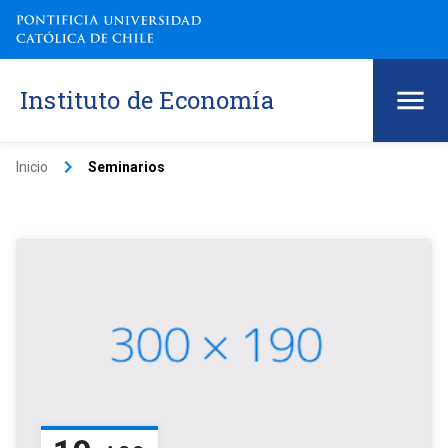
Instituto de Economía
keyboard_arrow_right
Inicio
Seminarios