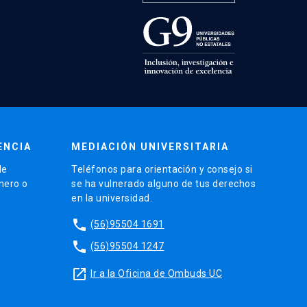
ENCIA
MEDIACIÓN UNIVERSITARIA
de
Teléfonos para orientación y consejo si
énero o
se ha vulnerado alguno de tus derechos
en la universidad.
phone
(56)95504 1691
phone
(56)95504 1247
launch
Ir a la Oficina de Ombuds UC