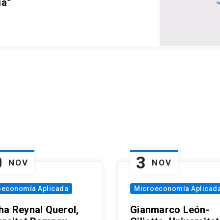
ia”
0
3
NOV
NOV
oeconomía Aplicada
Microeconomía Aplicad
ha Reynal Querol,
Gianmarco León-