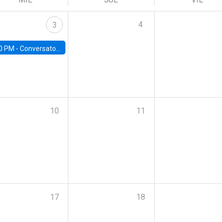
4
3
0 PM -
Conversatorio | Pobreza, Salud Mental y Violencia: Perspectivas y Propuestas desde la UC
10
11
17
18