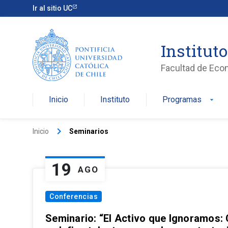
Ir al sitio UC
Institut
Facultad de Eco
Inicio
Instituto
Programas
arrow_drop_down
keyboard_arrow_right
Inicio
Seminarios
19
AGO
Conferencias
Seminario: “El Activo que Ignoramos: