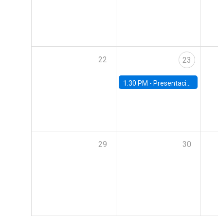
22
23
1:30 PM -
Presentación IPoM de septiembre
29
30