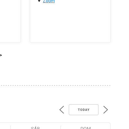
Zoom
>
TODAY
SÁB
DOM