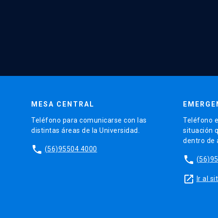
MESA CENTRAL
EMERGE
Teléfono para comunicarse con las
Teléfono e
distintas áreas de la Universidad.
situación 
dentro de
phone
(56)95504 4000
phone
(56)9
launch
Ir al 