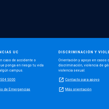
NCIAS UC
DISCRIMINACIÓN Y VIOL
n caso de accidente o
Orientación y apoyo en casos 
que ponga en riesgo tu vida
discriminación, violencia de g
 algún campus.
violencia sexual.
launch
5504 5000
Contacto para apoyo
launch
sitio de Emergencias
Más orientación