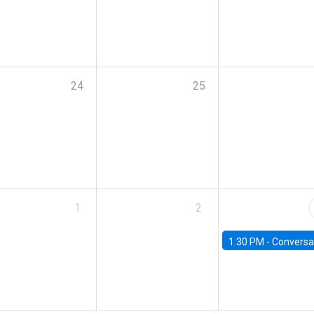
24
25
1
2
1:30 PM -
Conversatorio: “Escenario Macro y Presupue