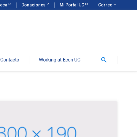
teca
Donaciones
Mi Portal UC
Correo
arrow_drop_down
search
Contacto
Working at Econ UC