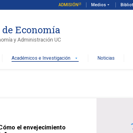
ADMISIÓN
Medios
arrow_drop_down
Biblio
o de Economía
nomía y Administración UC
Académicos e Investigación
Noticias
arrow_drop_down
 Cómo el envejecimiento