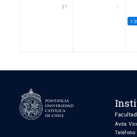
31
1
1:3
Inst
Facultad
Avda. Vic
Teléfono