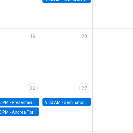
19
20
26
27
0 PM -
Presentación del IPoM en la Facultad de Economía y Administración UC
9:00 AM -
Seminario: "Un futuro compartido: La urgencia de actuar contra el cambio climático"
5 PM -
Andrea Flores, FGV - Brasil