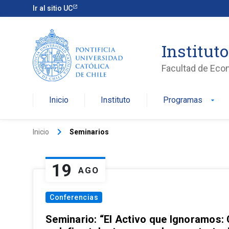
Ir al sitio UC
Institut
Facultad de Eco
Inicio
Instituto
Programas
arrow_drop_down
keyboard_arrow_right
Inicio
Seminarios
19
AGO
Conferencias
Seminario: “El Activo que Ignoramos: