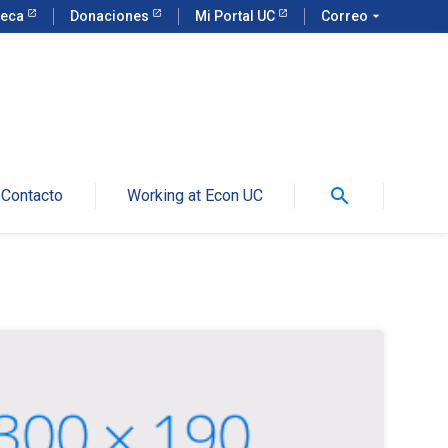
teca
Donaciones
Mi Portal UC
Correo
arrow_drop_down
search
Contacto
Working at Econ UC