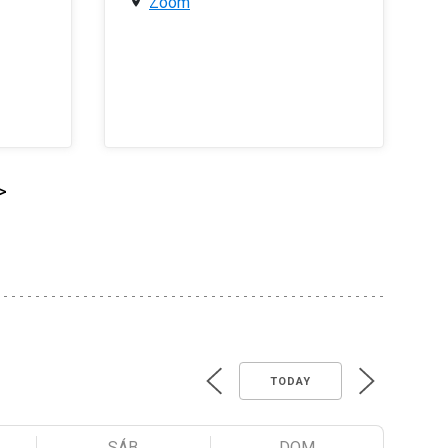
Zoom
>
TODAY
SÁB
DOM