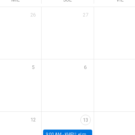
26
27
5
6
12
13
9:00 AM -
KHIPU, el mayor encuentro de IA en Latinoamérica