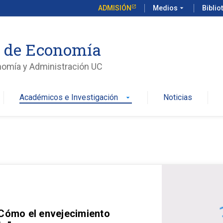
ADMISIÓN
Medios
arrow_drop_down
Biblio
o de Economía
nomía y Administración UC
Académicos e Investigación
Noticias
arrow_drop_down
 Cómo el envejecimiento