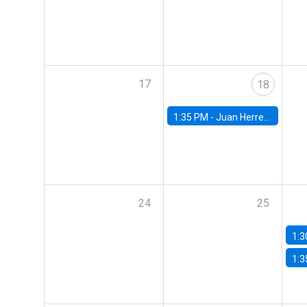
17
18
1:35 PM -
Juan Herreño, UC San Diego
24
25
1:3
1:3