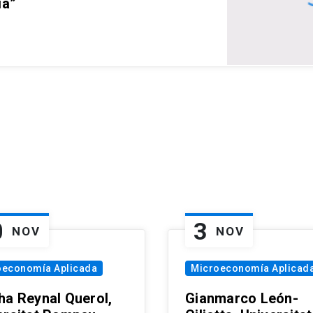
ia”
0
3
NOV
NOV
oeconomía Aplicada
Microeconomía Aplicad
ha Reynal Querol,
Gianmarco León-