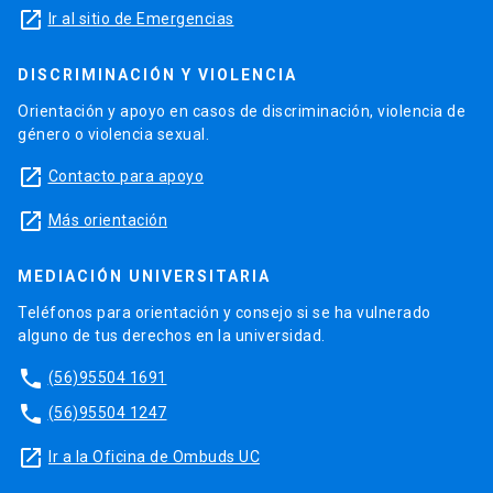
launch
Ir al sitio de Emergencias
DISCRIMINACIÓN Y VIOLENCIA
Orientación y apoyo en casos de discriminación, violencia de
género o violencia sexual.
launch
Contacto para apoyo
launch
Más orientación
MEDIACIÓN UNIVERSITARIA
Teléfonos para orientación y consejo si se ha vulnerado
alguno de tus derechos en la universidad.
phone
(56)95504 1691
phone
(56)95504 1247
launch
Ir a la Oficina de Ombuds UC