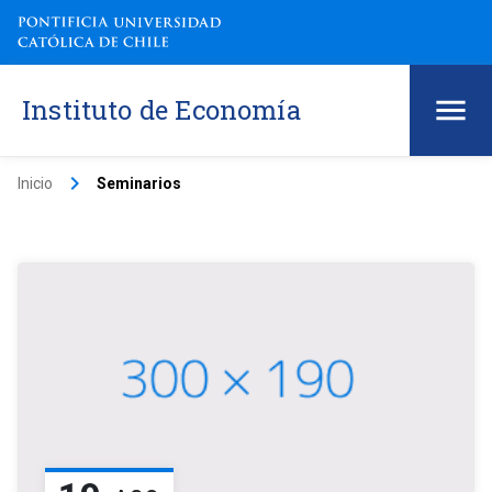
Instituto de Economía
keyboard_arrow_right
Inicio
Seminarios