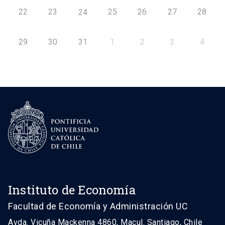
22
23
25
26
27
28
24
29
30
31
1
2
3
4
Instituto de Economía
Facultad de Economía y Administración UC
Avda. Vicuña Mackenna 4860, Macul. Santiago, Chile