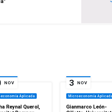
ia”
0
3
NOV
NOV
oeconomía Aplicada
Microeconomía Aplicad
ha Reynal Querol,
Gianmarco León-