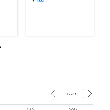
Zoom
>
TODAY
SÁB
DOM