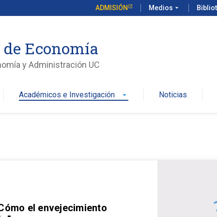
ADMISIÓN
Medios
arrow_drop_down
Biblio
o de Economía
nomía y Administración UC
Académicos e Investigación
Noticias
arrow_drop_down
 Cómo el envejecimiento