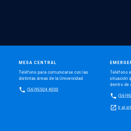
MESA CENTRAL
EMERGE
Teléfono para comunicarse con las
Teléfono e
distintas áreas de la Universidad.
situación 
dentro de
phone
(56)95504 4000
phone
(56)9
launch
Ir al 