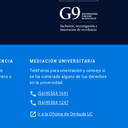
ENCIA
MEDIACIÓN UNIVERSITARIA
de
Teléfonos para orientación y consejo si
énero o
se ha vulnerado alguno de tus derechos
en la universidad.
phone
(56)95504 1691
phone
(56)95504 1247
launch
Ir a la Oficina de Ombuds UC