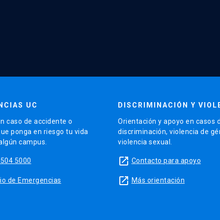
NCIAS UC
DISCRIMINACIÓN Y VIOL
n caso de accidente o
Orientación y apoyo en casos 
que ponga en riesgo tu vida
discriminación, violencia de g
 algún campus.
violencia sexual.
launch
5504 5000
Contacto para apoyo
launch
sitio de Emergencias
Más orientación