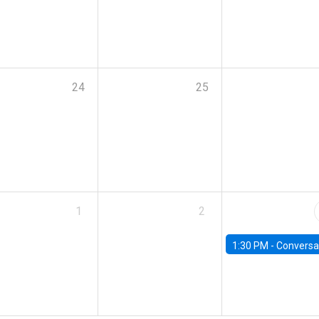
24
25
1
2
1:30 PM -
Conversatorio: “Escenario Macro y Presupue