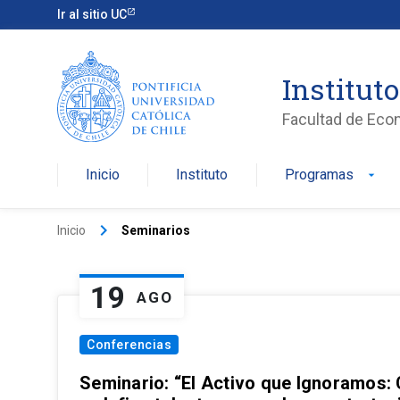
Ir al sitio UC
Institut
Facultad de Eco
Inicio
Instituto
Programas
arrow_drop_down
keyboard_arrow_right
Inicio
Seminarios
19
AGO
Conferencias
Seminario: “El Activo que Ignoramos: