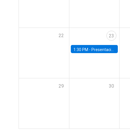
22
23
1:30 PM -
Presentación IPoM de septiembre
29
30