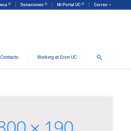
teca
Donaciones
Mi Portal UC
Correo
arrow_drop_down
search
Contacto
Working at Econ UC