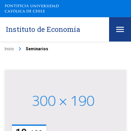
Instituto de Economía
keyboard_arrow_right
Inicio
Seminarios