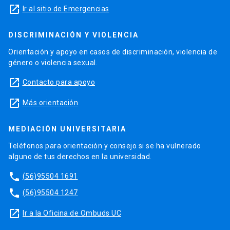
launch
Ir al sitio de Emergencias
DISCRIMINACIÓN Y VIOLENCIA
Orientación y apoyo en casos de discriminación, violencia de
género o violencia sexual.
launch
Contacto para apoyo
launch
Más orientación
MEDIACIÓN UNIVERSITARIA
Teléfonos para orientación y consejo si se ha vulnerado
alguno de tus derechos en la universidad.
phone
(56)95504 1691
phone
(56)95504 1247
launch
Ir a la Oficina de Ombuds UC