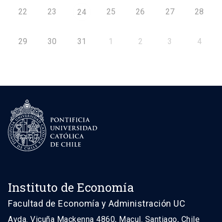
22
23
25
26
27
28
24
29
30
31
1
2
3
4
Instituto de Economía
Facultad de Economía y Administración UC
Avda. Vicuña Mackenna 4860, Macul. Santiago, Chile