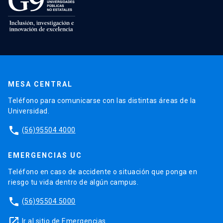
MESA CENTRAL
Teléfono para comunicarse con las distintas áreas de la
Universidad.
phone
(56)95504 4000
EMERGENCIAS UC
Teléfono en caso de accidente o situación que ponga en
riesgo tu vida dentro de algún campus.
phone
(56)95504 5000
launch
Ir al sitio de Emergencias