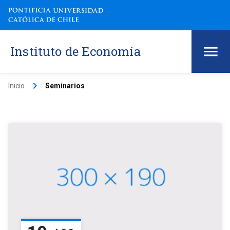
Instituto de Economía
keyboard_arrow_right
Inicio
Seminarios