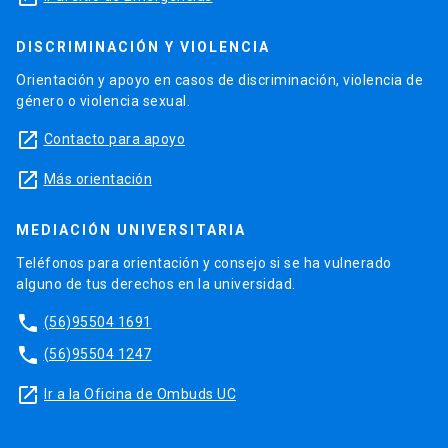
DISCRIMINACIÓN Y VIOLENCIA
Orientación y apoyo en casos de discriminación, violencia de
género o violencia sexual.
launch
Contacto para apoyo
launch
Más orientación
MEDIACIÓN UNIVERSITARIA
Teléfonos para orientación y consejo si se ha vulnerado
alguno de tus derechos en la universidad.
phone
(56)95504 1691
phone
(56)95504 1247
launch
Ir a la Oficina de Ombuds UC