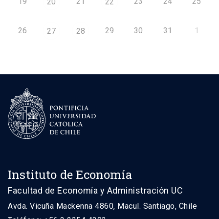
19
21
23
24
25
20
22
26
29
30
31
1
27
28
Instituto de Economía
Facultad de Economía y Administración UC
Avda. Vicuña Mackenna 4860, Macul. Santiago, Chile