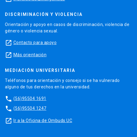
DISCRIMINACIÓN Y VIOLENCIA
Orientación y apoyo en casos de discriminación, violencia de
género o violencia sexual.
launch
Contacto para apoyo
launch
Más orientación
MEDIACIÓN UNIVERSITARIA
Teléfonos para orientación y consejo si se ha vulnerado
alguno de tus derechos en la universidad.
phone
(56)95504 1691
phone
(56)95504 1247
launch
Ir a la Oficina de Ombuds UC