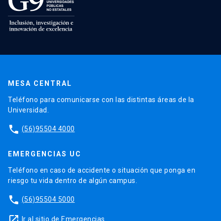
MESA CENTRAL
Teléfono para comunicarse con las distintas áreas de la
Universidad.
phone
(56)95504 4000
EMERGENCIAS UC
Teléfono en caso de accidente o situación que ponga en
riesgo tu vida dentro de algún campus.
phone
(56)95504 5000
launch
Ir al sitio de Emergencias