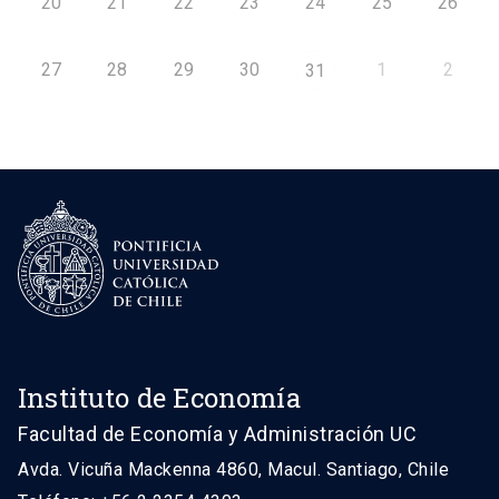
20
21
22
23
24
25
26
27
28
29
30
1
2
31
Instituto de Economía
Facultad de Economía y Administración UC
Avda. Vicuña Mackenna 4860, Macul. Santiago, Chile