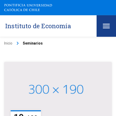
Instituto de Economía
keyboard_arrow_right
Inicio
Seminarios