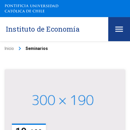
Instituto de Economía
keyboard_arrow_right
Inicio
Seminarios