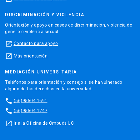
DISCRIMINACIÓN Y VIOLENCIA
Orientación y apoyo en casos de discriminación, violencia de
género o violencia sexual.
launch
Contacto para apoyo
launch
Más orientación
MEDIACIÓN UNIVERSITARIA
Teléfonos para orientación y consejo si se ha vulnerado
alguno de tus derechos en la universidad.
phone
(56)95504 1691
phone
(56)95504 1247
launch
Ir a la Oficina de Ombuds UC