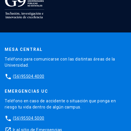
MESA CENTRAL
Teléfono para comunicarse con las distintas áreas de la
Universidad.
phone
(56)95504 4000
EMERGENCIAS UC
Teléfono en caso de accidente o situación que ponga en
riesgo tu vida dentro de algún campus.
phone
(56)95504 5000
launch
Ir al sitio de Emergencias