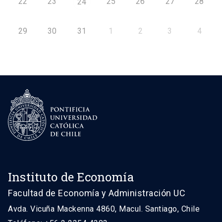
22
23
25
26
27
28
24
29
30
31
1
2
3
4
Instituto de Economía
Facultad de Economía y Administración UC
Avda. Vicuña Mackenna 4860, Macul. Santiago, Chile