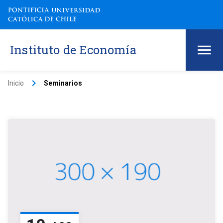
Instituto de Economía
keyboard_arrow_right
Inicio
Seminarios