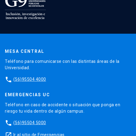
MESA CENTRAL
Teléfono para comunicarse con las distintas áreas de la
Universidad.
phone
(56)95504 4000
EMERGENCIAS UC
Teléfono en caso de accidente o situación que ponga en
riesgo tu vida dentro de algún campus.
phone
(56)95504 5000
launch
Ir al sitio de Emergencias