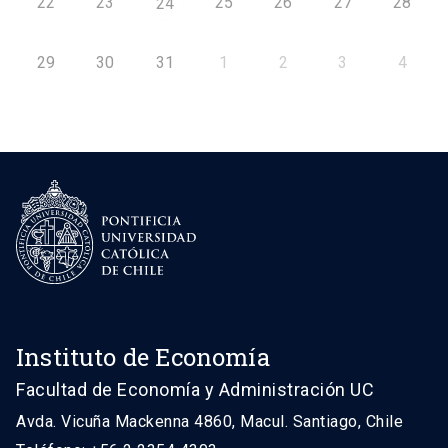
22
23
25
26
27
28
24
29
30
31
1
2
3
4
Instituto de Economía
Facultad de Economía y Administración UC
Avda. Vicuña Mackenna 4860, Macul. Santiago, Chile