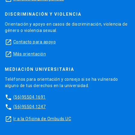
DISCRIMINACIÓN Y VIOLENCIA
Orientación y apoyo en casos de discriminación, violencia de
género o violencia sexual.
launch
Contacto para apoyo
launch
Más orientación
MEDIACIÓN UNIVERSITARIA
Teléfonos para orientación y consejo si se ha vulnerado
alguno de tus derechos en la universidad.
phone
(56)95504 1691
phone
(56)95504 1247
launch
Ir a la Oficina de Ombuds UC