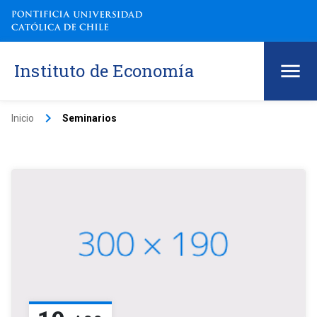
Instituto de Economía
keyboard_arrow_right
Inicio
Seminarios