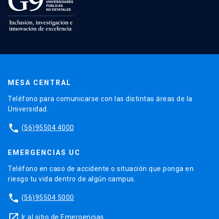
MESA CENTRAL
Teléfono para comunicarse con las distintas áreas de la
Universidad.
phone
(56)95504 4000
EMERGENCIAS UC
Teléfono en caso de accidente o situación que ponga en
riesgo tu vida dentro de algún campus.
phone
(56)95504 5000
launch
Ir al sitio de Emergencias