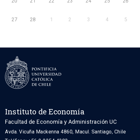
20
21
22
23
24
25
26
27
28
1
2
3
4
5
Instituto de Economía
Facultad de Economía y Administración UC
Avda. Vicuña Mackenna 4860, Macul. Santiago, Chile