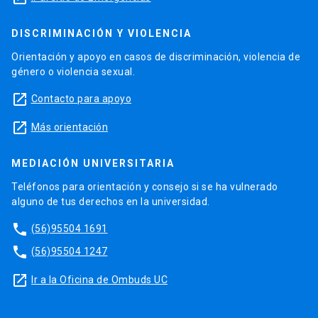
DISCRIMINACIÓN Y VIOLENCIA
Orientación y apoyo en casos de discriminación, violencia de
género o violencia sexual.
launch
Contacto para apoyo
launch
Más orientación
MEDIACIÓN UNIVERSITARIA
Teléfonos para orientación y consejo si se ha vulnerado
alguno de tus derechos en la universidad.
phone
(56)95504 1691
phone
(56)95504 1247
launch
Ir a la Oficina de Ombuds UC