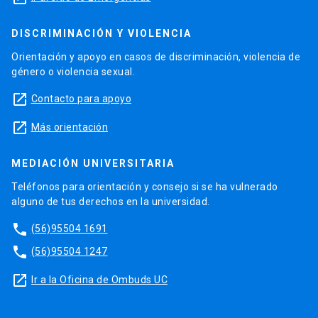
DISCRIMINACIÓN Y VIOLENCIA
Orientación y apoyo en casos de discriminación, violencia de
género o violencia sexual.
launch
Contacto para apoyo
launch
Más orientación
MEDIACIÓN UNIVERSITARIA
Teléfonos para orientación y consejo si se ha vulnerado
alguno de tus derechos en la universidad.
phone
(56)95504 1691
phone
(56)95504 1247
launch
Ir a la Oficina de Ombuds UC