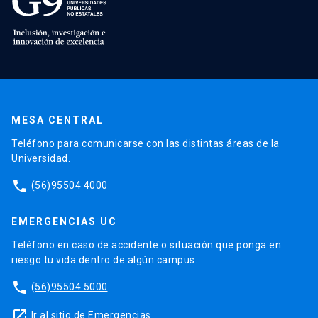
MESA CENTRAL
Teléfono para comunicarse con las distintas áreas de la
Universidad.
phone
(56)95504 4000
EMERGENCIAS UC
Teléfono en caso de accidente o situación que ponga en
riesgo tu vida dentro de algún campus.
phone
(56)95504 5000
launch
Ir al sitio de Emergencias