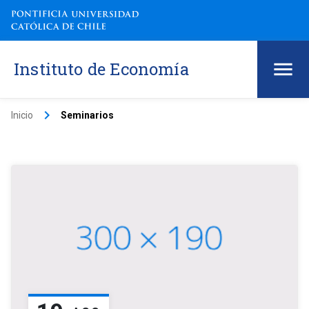
Instituto de Economía
keyboard_arrow_right
Inicio
Seminarios