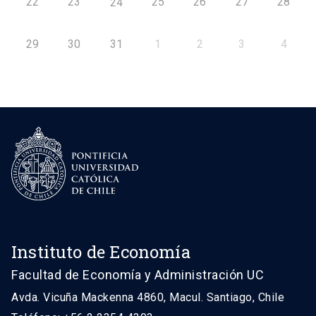
22
23
25
26
27
28
24
29
30
31
1
2
3
4
Instituto de Economía
Facultad de Economía y Administración UC
Avda. Vicuña Mackenna 4860, Macul. Santiago, Chile