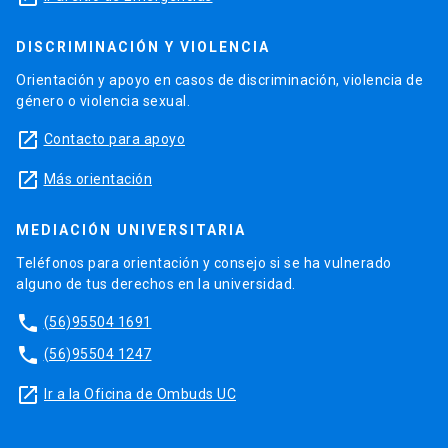
DISCRIMINACIÓN Y VIOLENCIA
Orientación y apoyo en casos de discriminación, violencia de
género o violencia sexual.
launch
Contacto para apoyo
launch
Más orientación
MEDIACIÓN UNIVERSITARIA
Teléfonos para orientación y consejo si se ha vulnerado
alguno de tus derechos en la universidad.
phone
(56)95504 1691
phone
(56)95504 1247
launch
Ir a la Oficina de Ombuds UC