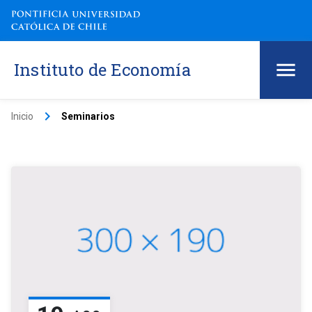
Instituto de Economía
keyboard_arrow_right
Inicio
Seminarios