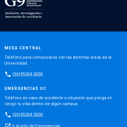
MESA CENTRAL
Teléfono para comunicarse con las distintas áreas de la
Universidad.
phone
(56)95504 4000
EMERGENCIAS UC
Teléfono en caso de accidente o situación que ponga en
riesgo tu vida dentro de algún campus.
phone
(56)95504 5000
launch
Ir al sitio de Emergencias