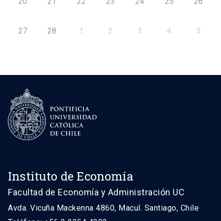
20
21
22
23
24
25
26
27
28
1
2
3
4
5
Instituto de Economía
Facultad de Economía y Administración UC
Avda. Vicuña Mackenna 4860, Macul. Santiago, Chile