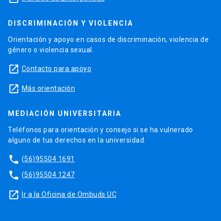
DISCRIMINACIÓN Y VIOLENCIA
Orientación y apoyo en casos de discriminación, violencia de
género o violencia sexual.
launch
Contacto para apoyo
launch
Más orientación
MEDIACIÓN UNIVERSITARIA
Teléfonos para orientación y consejo si se ha vulnerado
alguno de tus derechos en la universidad.
phone
(56)95504 1691
phone
(56)95504 1247
launch
Ir a la Oficina de Ombuds UC