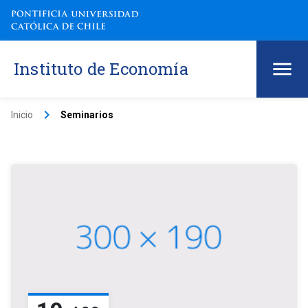
Instituto de Economía
keyboard_arrow_right
Inicio
Seminarios