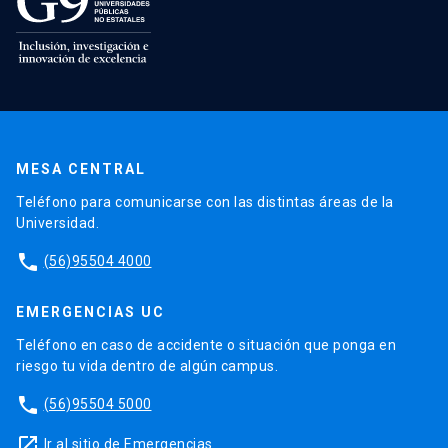
MESA CENTRAL
Teléfono para comunicarse con las distintas áreas de la
Universidad.
phone
(56)95504 4000
EMERGENCIAS UC
Teléfono en caso de accidente o situación que ponga en
riesgo tu vida dentro de algún campus.
phone
(56)95504 5000
launch
Ir al sitio de Emergencias