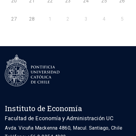
20
21
22
23
24
25
26
27
28
1
2
3
4
5
Instituto de Economía
Facultad de Economía y Administración UC
Avda. Vicuña Mackenna 4860, Macul. Santiago, Chile