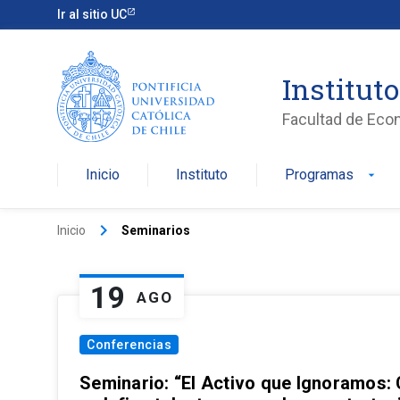
Ir al sitio UC
Institut
Facultad de Eco
Inicio
Instituto
Programas
arrow_drop_down
keyboard_arrow_right
Inicio
Seminarios
19
AGO
Conferencias
Seminario: “El Activo que Ignoramos: