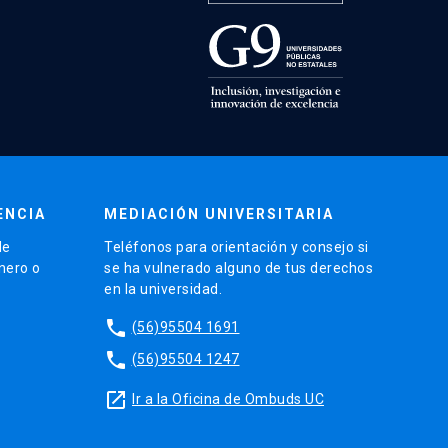
ENCIA
MEDIACIÓN UNIVERSITARIA
de
Teléfonos para orientación y consejo si
énero o
se ha vulnerado alguno de tus derechos
en la universidad.
phone
(56)95504 1691
phone
(56)95504 1247
launch
Ir a la Oficina de Ombuds UC