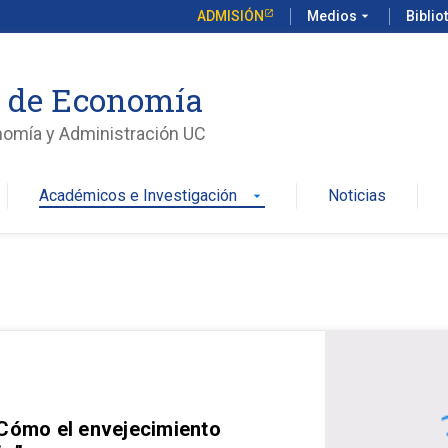
ADMISIÓN
Medios
arrow_drop_down
Biblio
o de Economía
nomía y Administración UC
Académicos e Investigación
Noticias
arrow_drop_down
 Cómo el envejecimiento