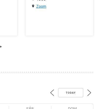
Zoom
>
TODAY
SÁB
DOM