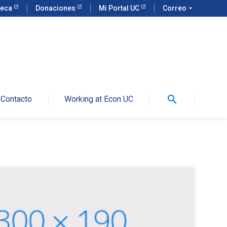
teca
Donaciones
Mi Portal UC
Correo
arrow_drop_down
search
Contacto
Working at Econ UC