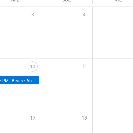
3
4
11
10
5 PM -
Beatriz Ahumada, PhD candidate, Universidad de Pittsburgh
17
18