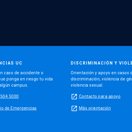
NCIAS UC
DISCRIMINACIÓN Y VIOL
n caso de accidente o
Orientación y apoyo en casos 
que ponga en riesgo tu vida
discriminación, violencia de g
 algún campus.
violencia sexual.
launch
5504 5000
Contacto para apoyo
launch
sitio de Emergencias
Más orientación