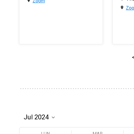
Zoom
Zo
LUN
MAR