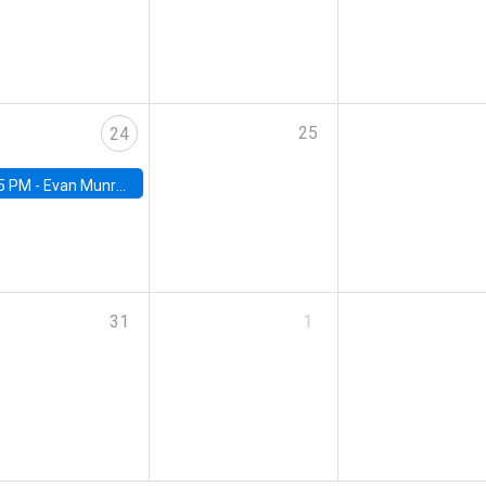
25
24
5 PM -
Evan Munro, Neyman Visiting Assistant Professor in the Department of Statistics at UC Berkeley
31
1