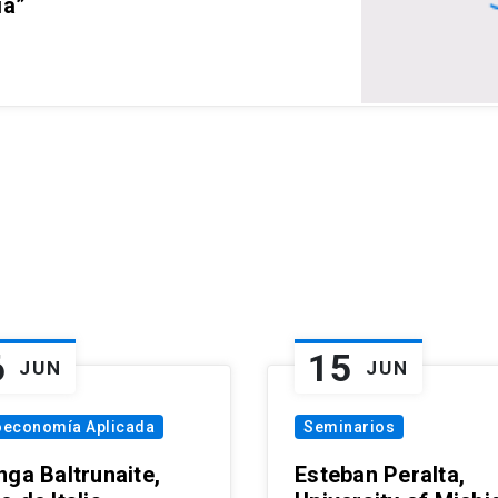
ia”
6
15
JUN
JUN
oeconomía Aplicada
Seminarios
nga Baltrunaite,
Esteban Peralta,