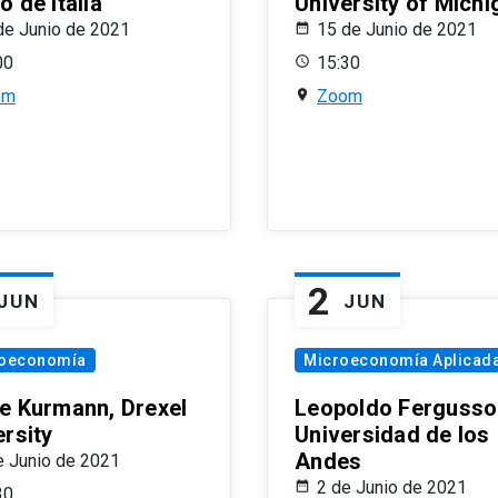
 de Italia
University of Michi
de Junio de 2021
15 de Junio de 2021
00
15:30
om
Zoom
2
JUN
JUN
oeconomía
Microeconomía Aplicad
e Kurmann, Drexel
Leopoldo Fergusso
ersity
Universidad de los
Andes
e Junio de 2021
2 de Junio de 2021
30