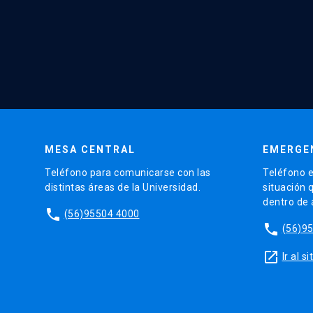
MESA CENTRAL
EMERGE
Teléfono para comunicarse con las
Teléfono e
distintas áreas de la Universidad.
situación 
dentro de
phone
(56)95504 4000
phone
(56)9
launch
Ir al 