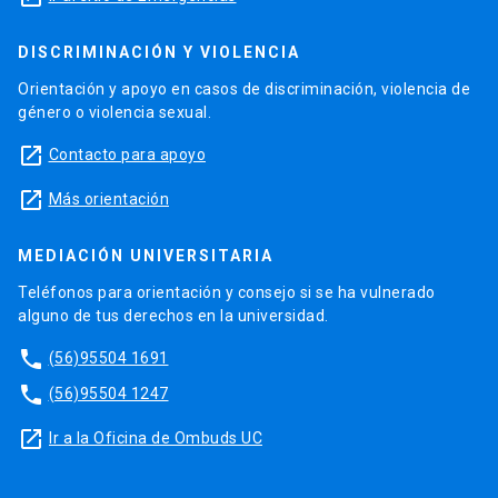
DISCRIMINACIÓN Y VIOLENCIA
Orientación y apoyo en casos de discriminación, violencia de
género o violencia sexual.
launch
Contacto para apoyo
launch
Más orientación
MEDIACIÓN UNIVERSITARIA
Teléfonos para orientación y consejo si se ha vulnerado
alguno de tus derechos en la universidad.
phone
(56)95504 1691
phone
(56)95504 1247
launch
Ir a la Oficina de Ombuds UC