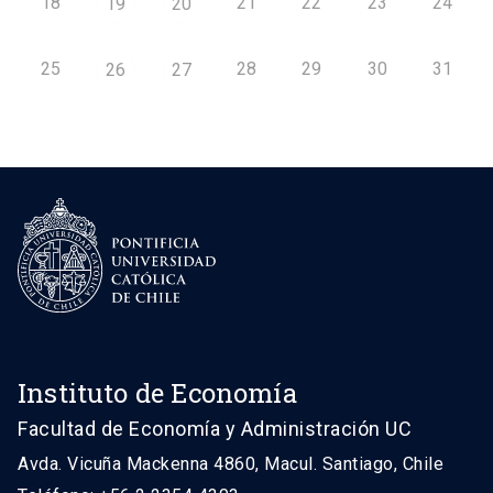
18
21
22
23
24
19
20
25
28
29
30
31
26
27
Instituto de Economía
Facultad de Economía y Administración UC
Avda. Vicuña Mackenna 4860, Macul. Santiago, Chile