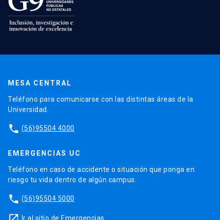
MESA CENTRAL
Teléfono para comunicarse con las distintas áreas de la
Universidad.
phone
(56)95504 4000
EMERGENCIAS UC
Teléfono en caso de accidente o situación que ponga en
riesgo tu vida dentro de algún campus.
phone
(56)95504 5000
launch
Ir al sitio de Emergencias