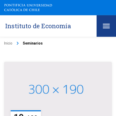
Instituto de Economía
keyboard_arrow_right
Inicio
Seminarios