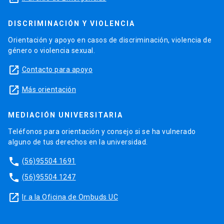
DISCRIMINACIÓN Y VIOLENCIA
Orientación y apoyo en casos de discriminación, violencia de
género o violencia sexual.
launch
Contacto para apoyo
launch
Más orientación
MEDIACIÓN UNIVERSITARIA
Teléfonos para orientación y consejo si se ha vulnerado
alguno de tus derechos en la universidad.
phone
(56)95504 1691
phone
(56)95504 1247
launch
Ir a la Oficina de Ombuds UC