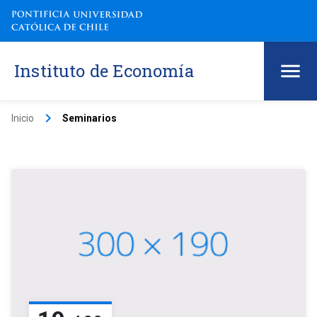
Instituto de Economía
keyboard_arrow_right
Inicio
Seminarios