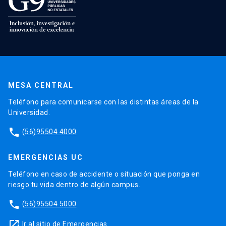
MESA CENTRAL
Teléfono para comunicarse con las distintas áreas de la
Universidad.
phone
(56)95504 4000
EMERGENCIAS UC
Teléfono en caso de accidente o situación que ponga en
riesgo tu vida dentro de algún campus.
phone
(56)95504 5000
launch
Ir al sitio de Emergencias