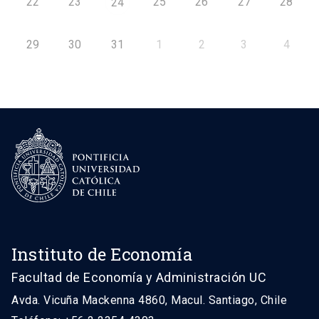
22
23
25
26
27
28
24
29
30
31
1
2
3
4
Instituto de Economía
Facultad de Economía y Administración UC
Avda. Vicuña Mackenna 4860, Macul. Santiago, Chile