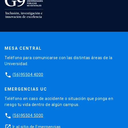
MESA CENTRAL
Teléfono para comunicarse con las distintas áreas de la
Universidad.
phone
(56)95504 4000
EMERGENCIAS UC
Teléfono en caso de accidente o situación que ponga en
riesgo tu vida dentro de algún campus.
phone
(56)95504 5000
launch
Ir al sitio de Emergencias