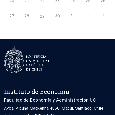
20
21
23
24
25
26
22
27
28
30
31
1
2
29
Instituto de Economía
Facultad de Economía y Administración UC
Avda. Vicuña Mackenna 4860, Macul. Santiago, Chile