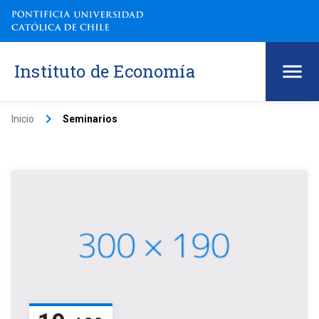
Instituto de Economía
keyboard_arrow_right
Inicio
Seminarios