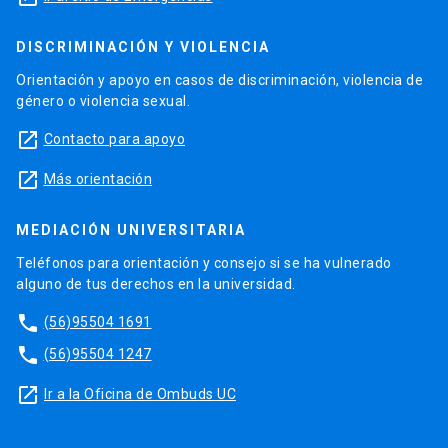
DISCRIMINACIÓN Y VIOLENCIA
Orientación y apoyo en casos de discriminación, violencia de
género o violencia sexual.
launch
Contacto para apoyo
launch
Más orientación
MEDIACIÓN UNIVERSITARIA
Teléfonos para orientación y consejo si se ha vulnerado
alguno de tus derechos en la universidad.
phone
(56)95504 1691
phone
(56)95504 1247
launch
Ir a la Oficina de Ombuds UC