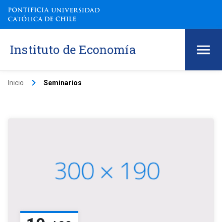
Instituto de Economía
keyboard_arrow_right
Inicio
Seminarios