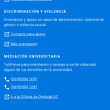
DISCRIMINACIÓN Y VIOLENCIA
Orientación y apoyo en casos de discriminación, violencia de
género o violencia sexual.
launch
Contacto para apoyo
launch
Más orientación
MEDIACIÓN UNIVERSITARIA
Teléfonos para orientación y consejo si se ha vulnerado
alguno de tus derechos en la universidad.
phone
(56)95504 1691
phone
(56)95504 1247
launch
Ir a la Oficina de Ombuds UC