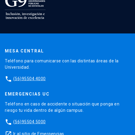
MESA CENTRAL
Teléfono para comunicarse con las distintas áreas de la
Universidad.
phone
(56)95504 4000
EMERGENCIAS UC
Teléfono en caso de accidente o situación que ponga en
riesgo tu vida dentro de algún campus.
phone
(56)95504 5000
launch
Ir al sitio de Emergencias