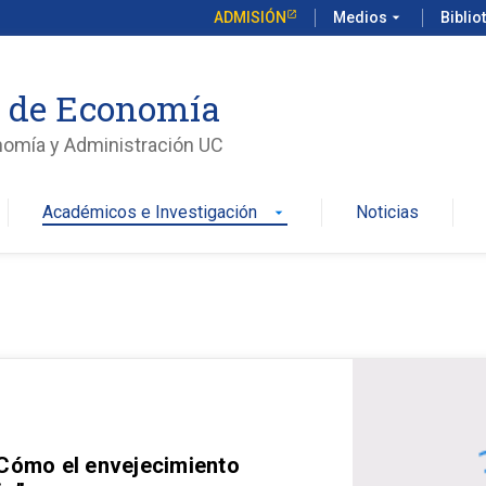
ADMISIÓN
Medios
arrow_drop_down
Biblio
o de Economía
nomía y Administración UC
Académicos e Investigación
Noticias
arrow_drop_down
 Cómo el envejecimiento