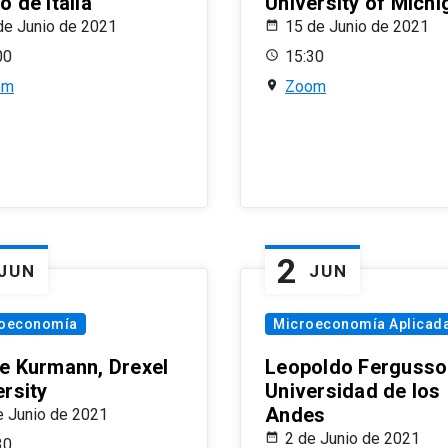
 de Italia
University of Michi
de Junio de 2021
15 de Junio de 2021
00
15:30
om
Zoom
2
JUN
JUN
oeconomía
Microeconomía Aplicad
e Kurmann, Drexel
Leopoldo Fergusso
ersity
Universidad de los
Andes
e Junio de 2021
2 de Junio de 2021
30