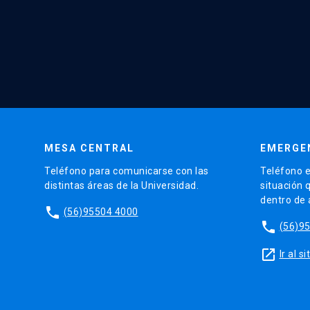
MESA CENTRAL
EMERGE
Teléfono para comunicarse con las
Teléfono e
distintas áreas de la Universidad.
situación 
dentro de
phone
(56)95504 4000
phone
(56)9
launch
Ir al 