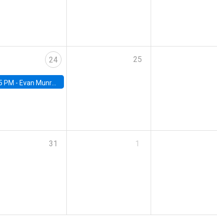
25
24
5 PM -
Evan Munro, Neyman Visiting Assistant Professor in the Department of Statistics at UC Berkeley
31
1