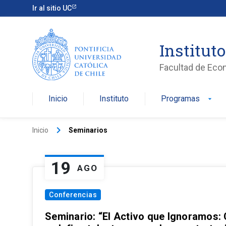
Ir al sitio UC
Institut
Facultad de Eco
Inicio
Instituto
Programas
arrow_drop_down
keyboard_arrow_right
Inicio
Seminarios
19
AGO
Conferencias
Seminario: “El Activo que Ignoramos: