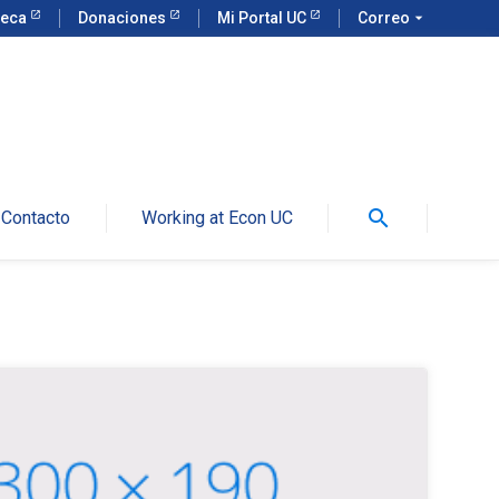
teca
Donaciones
Mi Portal UC
Correo
arrow_drop_down
search
Contacto
Working at Econ UC