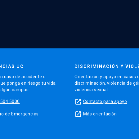
NCIAS UC
DISCRIMINACIÓN Y VIOL
n caso de accidente o
Orientación y apoyo en casos 
que ponga en riesgo tu vida
discriminación, violencia de g
 algún campus.
violencia sexual.
launch
5504 5000
Contacto para apoyo
launch
sitio de Emergencias
Más orientación