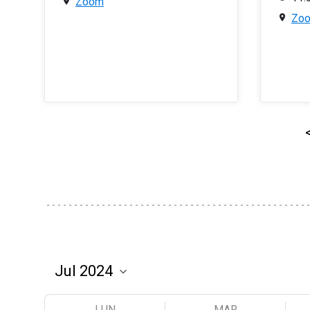
Zoom
Zo
LUN
MAR