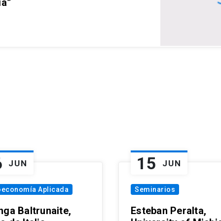
ia”
6
15
JUN
JUN
oeconomía Aplicada
Seminarios
nga Baltrunaite,
Esteban Peralta,