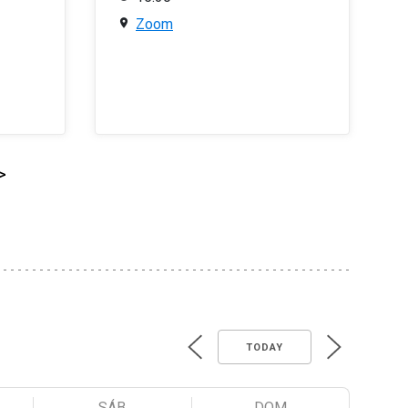
Zoom
>
TODAY
SÁB
DOM