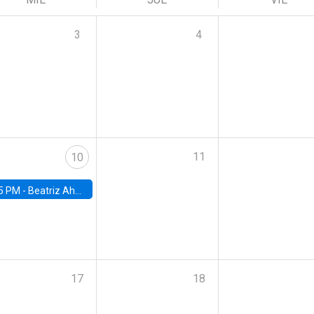
3
4
11
10
5 PM -
Beatriz Ahumada, PhD candidate, Universidad de Pittsburgh
17
18