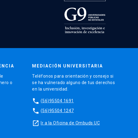
ENCIA
MEDIACIÓN UNIVERSITARIA
de
Teléfonos para orientación y consejo si
énero o
se ha vulnerado alguno de tus derechos
en la universidad.
phone
(56)95504 1691
phone
(56)95504 1247
launch
Ir a la Oficina de Ombuds UC