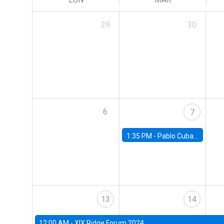
29
30
6
7
1:35 PM -
Pablo Cuba, FED Board
13
14
12:00 AM -
XIX Ridge Forum 2024