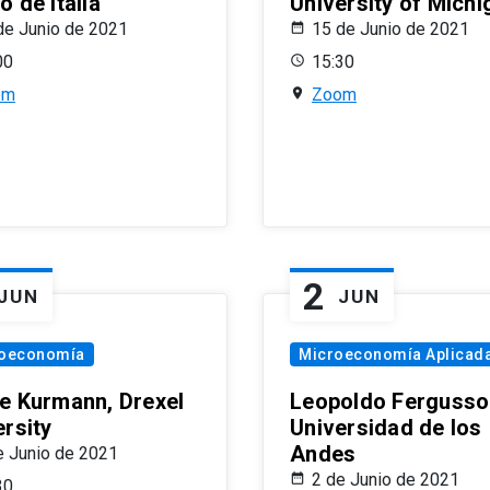
 de Italia
University of Michi
de Junio de 2021
15 de Junio de 2021
00
15:30
om
Zoom
2
JUN
JUN
oeconomía
Microeconomía Aplicad
e Kurmann, Drexel
Leopoldo Fergusso
ersity
Universidad de los
Andes
e Junio de 2021
2 de Junio de 2021
30