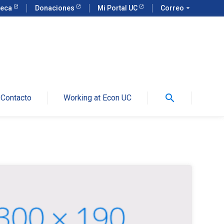
teca
Donaciones
Mi Portal UC
Correo
arrow_drop_down
search
Contacto
Working at Econ UC