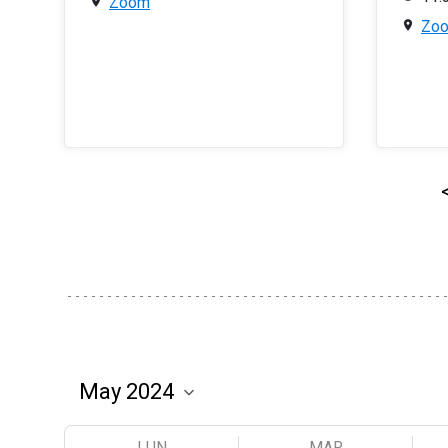
Zoom
Zo
LUN
MAR