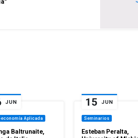
ia”
6
15
JUN
JUN
oeconomía Aplicada
Seminarios
nga Baltrunaite,
Esteban Peralta,