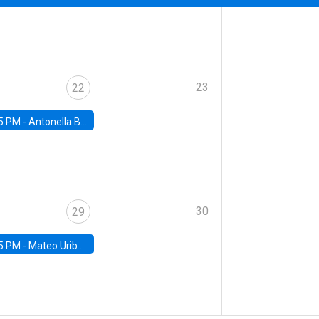
23
22
5 PM -
Antonella Bancalari, Institute for Fiscal Studies (IFS) and Research Associate at University College London (UCL)
30
29
5 PM -
Mateo Uribe-Castro, Universidad de los Andes (Colombia)