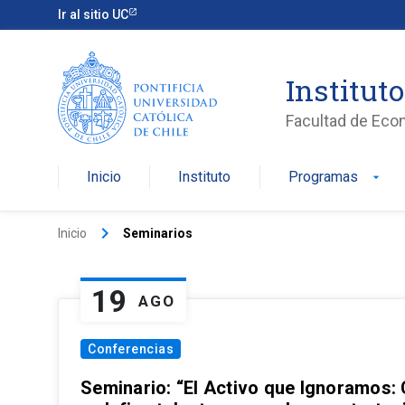
Ir al sitio UC
Institut
Facultad de Eco
Inicio
Instituto
Programas
arrow_drop_down
keyboard_arrow_right
Inicio
Seminarios
19
AGO
Conferencias
Seminario: “El Activo que Ignoramos: