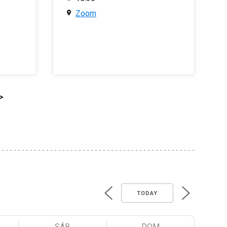
Zoom
>
TODAY
SÁB
DOM