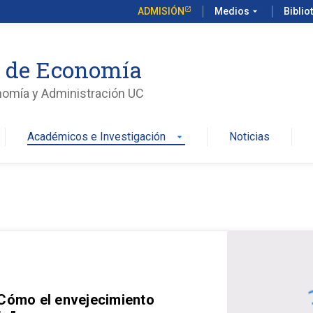
ADMISIÓN
Medios
arrow_drop_down
Biblio
o de Economía
nomía y Administración UC
Académicos e Investigación
Noticias
arrow_drop_down
 Cómo el envejecimiento