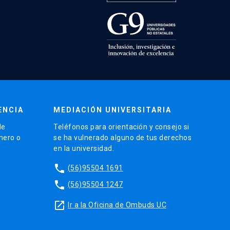
ENCIA
MEDIACIÓN UNIVERSITARIA
de
Teléfonos para orientación y consejo si
énero o
se ha vulnerado alguno de tus derechos
en la universidad.
phone
(56)95504 1691
phone
(56)95504 1247
launch
Ir a la Oficina de Ombuds UC