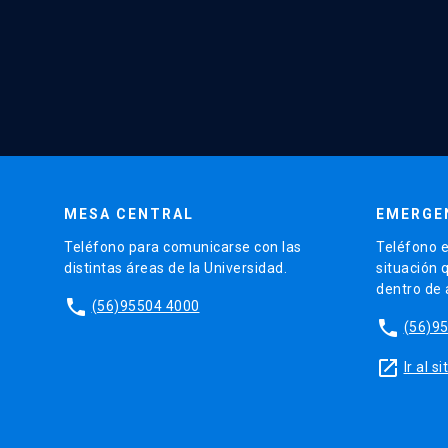
MESA CENTRAL
EMERGE
Teléfono para comunicarse con las
Teléfono e
distintas áreas de la Universidad.
situación 
dentro de
phone
(56)95504 4000
phone
(56)9
launch
Ir al 