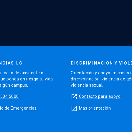
NCIAS UC
DISCRIMINACIÓN Y VIOL
n caso de accidente o
Orientación y apoyo en casos 
que ponga en riesgo tu vida
discriminación, violencia de g
 algún campus.
violencia sexual.
launch
5504 5000
Contacto para apoyo
launch
sitio de Emergencias
Más orientación