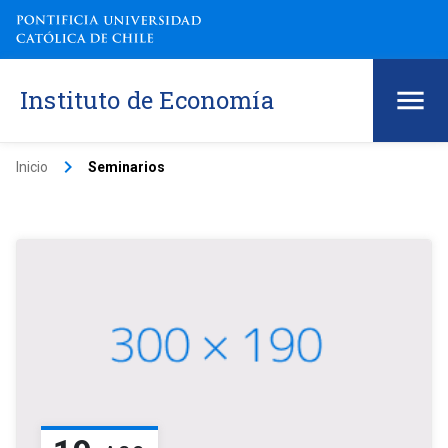
Instituto de Economía
keyboard_arrow_right
Inicio
Seminarios