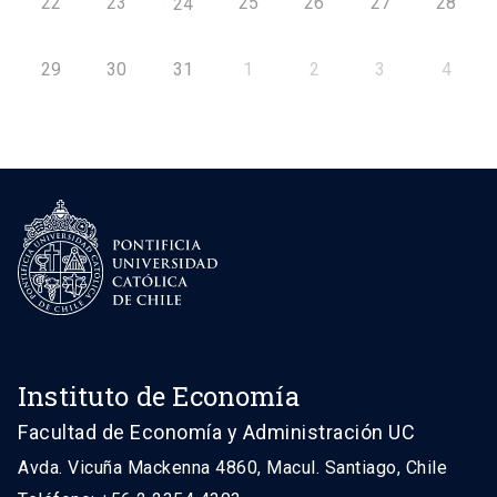
22
23
25
26
27
28
24
29
30
31
1
2
3
4
Instituto de Economía
Facultad de Economía y Administración UC
Avda. Vicuña Mackenna 4860, Macul. Santiago, Chile