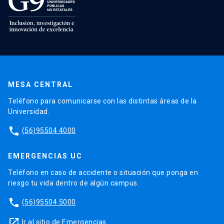
MESA CENTRAL
Teléfono para comunicarse con las distintas áreas de la
Universidad.
phone
(56)95504 4000
EMERGENCIAS UC
Teléfono en caso de accidente o situación que ponga en
riesgo tu vida dentro de algún campus.
phone
(56)95504 5000
launch
Ir al sitio de Emergencias