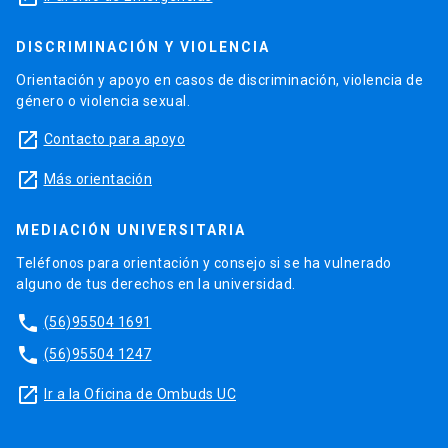
DISCRIMINACIÓN Y VIOLENCIA
Orientación y apoyo en casos de discriminación, violencia de
género o violencia sexual.
launch
Contacto para apoyo
launch
Más orientación
MEDIACIÓN UNIVERSITARIA
Teléfonos para orientación y consejo si se ha vulnerado
alguno de tus derechos en la universidad.
phone
(56)95504 1691
phone
(56)95504 1247
launch
Ir a la Oficina de Ombuds UC