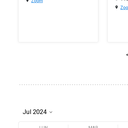
Zoom
Zo
LUN
MAR