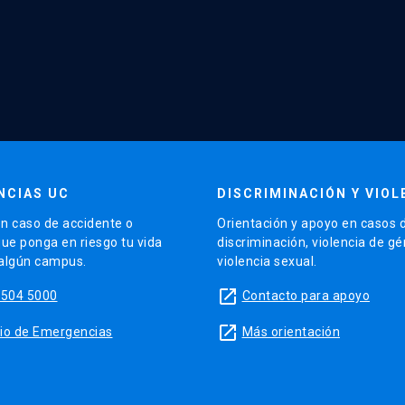
NCIAS UC
DISCRIMINACIÓN Y VIOL
n caso de accidente o
Orientación y apoyo en casos 
que ponga en riesgo tu vida
discriminación, violencia de g
 algún campus.
violencia sexual.
launch
5504 5000
Contacto para apoyo
launch
sitio de Emergencias
Más orientación