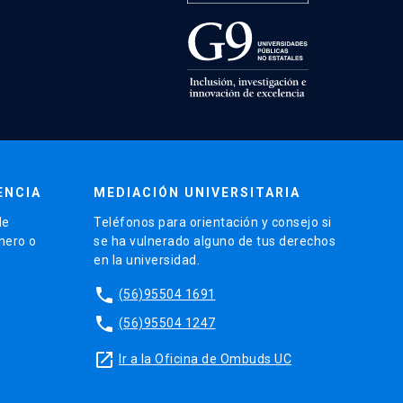
ENCIA
MEDIACIÓN UNIVERSITARIA
de
Teléfonos para orientación y consejo si
énero o
se ha vulnerado alguno de tus derechos
en la universidad.
phone
(56)95504 1691
phone
(56)95504 1247
launch
Ir a la Oficina de Ombuds UC