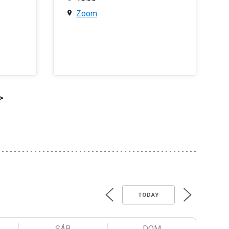
Zoom
>
TODAY
SÁB
DOM