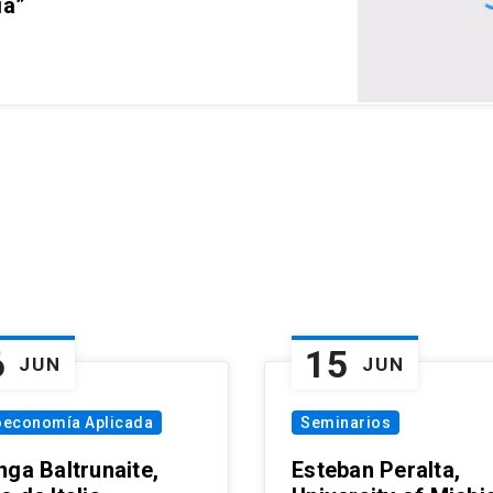
ia”
6
15
JUN
JUN
oeconomía Aplicada
Seminarios
nga Baltrunaite,
Esteban Peralta,