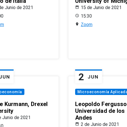
 de Italia
University of Michi
de Junio de 2021
15 de Junio de 2021
00
15:30
om
Zoom
2
JUN
JUN
oeconomía
Microeconomía Aplicad
e Kurmann, Drexel
Leopoldo Fergusso
ersity
Universidad de los
Andes
e Junio de 2021
2 de Junio de 2021
30