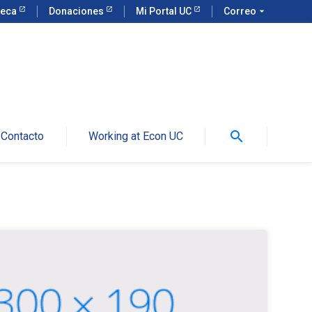
teca
Donaciones
Mi Portal UC
Correo
arrow_drop_down
search
Contacto
Working at Econ UC