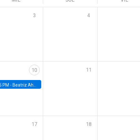
3
4
11
10
5 PM -
Beatriz Ahumada, PhD candidate, Universidad de Pittsburgh
17
18