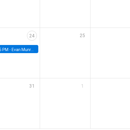
25
24
5 PM -
Evan Munro, Neyman Visiting Assistant Professor in the Department of Statistics at UC Berkeley
31
1