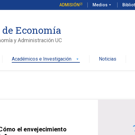
ADMISIÓN
Medios
arrow_drop_down
Biblio
o de Economía
nomía y Administración UC
Académicos e Investigación
Noticias
arrow_drop_down
 Cómo el envejecimiento