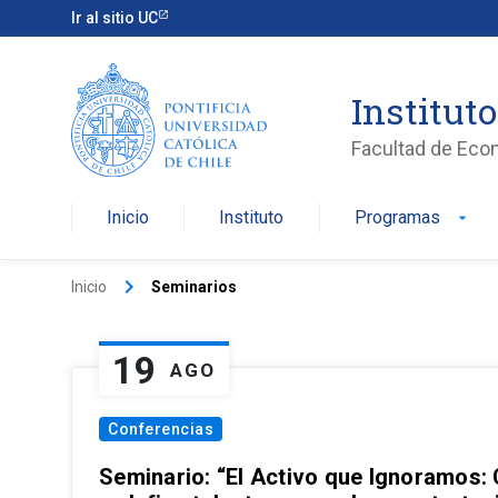
Ir al sitio UC
Institut
Facultad de Eco
Inicio
Instituto
Programas
arrow_drop_down
keyboard_arrow_right
Inicio
Seminarios
19
AGO
Conferencias
Seminario: “El Activo que Ignoramos: