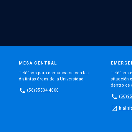
MESA CENTRAL
EMERGE
Teléfono para comunicarse con las
Teléfono e
distintas áreas de la Universidad.
situación 
dentro de
phone
(56)95504 4000
phone
(56)9
launch
Ir al 