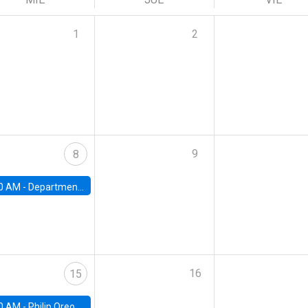
1
2
9
8
0 AM -
Department Seminar: James Robinson
16
15
0 AM -
Philip Oreopolous, University of Toronto