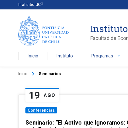
Ir al sitio UC
Institut
Facultad de Eco
Inicio
Instituto
Programas
arrow_drop_down
keyboard_arrow_right
Inicio
Seminarios
19
AGO
Conferencias
Seminario: “El Activo que Ignoramos: