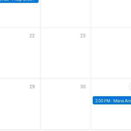
22
23
29
30
2:00 PM -
Maria Aristizabal-Ramirez, FED