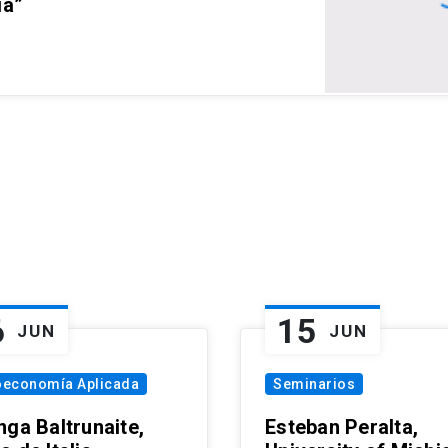
ia”
6
15
JUN
JUN
oeconomía Aplicada
Seminarios
nga Baltrunaite,
Esteban Peralta,