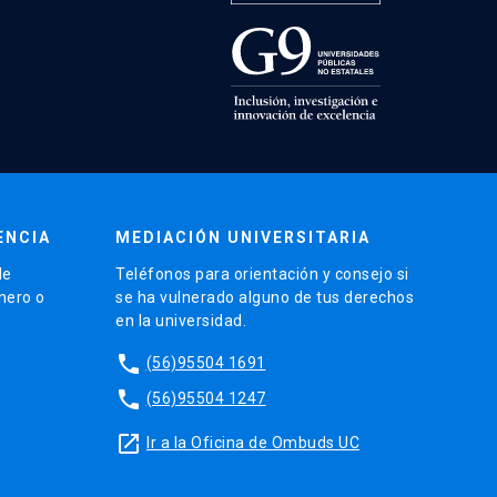
ENCIA
MEDIACIÓN UNIVERSITARIA
de
Teléfonos para orientación y consejo si
énero o
se ha vulnerado alguno de tus derechos
en la universidad.
phone
(56)95504 1691
phone
(56)95504 1247
launch
Ir a la Oficina de Ombuds UC