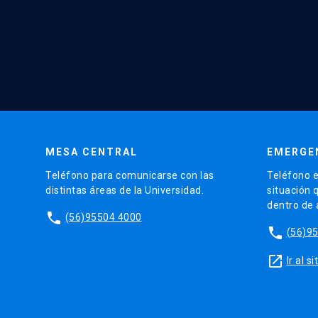
MESA CENTRAL
EMERGE
Teléfono para comunicarse con las
Teléfono e
distintas áreas de la Universidad.
situación 
dentro de
phone
(56)95504 4000
phone
(56)9
launch
Ir al 