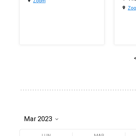
Zoom
Zo
LUN
MAR