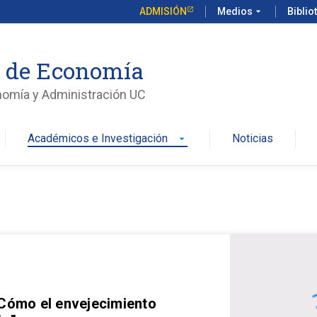
ADMISIÓN
Medios
arrow_drop_down
Biblio
o de Economía
nomía y Administración UC
Académicos e Investigación
Noticias
arrow_drop_down
 Cómo el envejecimiento