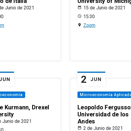
 de Italia
University of Michi
de Junio de 2021
15 de Junio de 2021
00
15:30
om
Zoom
2
JUN
JUN
oeconomía
Microeconomía Aplicad
e Kurmann, Drexel
Leopoldo Fergusso
ersity
Universidad de los
Andes
e Junio de 2021
2 de Junio de 2021
30