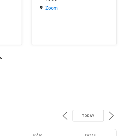
Zoom
>
TODAY
SÁB
DOM