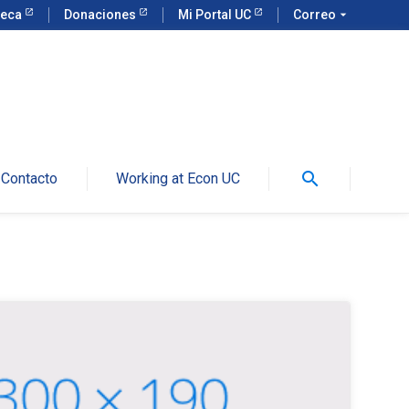
teca
Donaciones
Mi Portal UC
Correo
arrow_drop_down
search
Contacto
Working at Econ UC