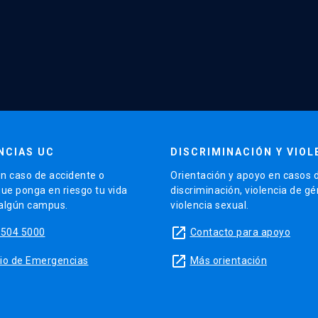
NCIAS UC
DISCRIMINACIÓN Y VIOL
n caso de accidente o
Orientación y apoyo en casos 
que ponga en riesgo tu vida
discriminación, violencia de g
 algún campus.
violencia sexual.
launch
5504 5000
Contacto para apoyo
launch
sitio de Emergencias
Más orientación