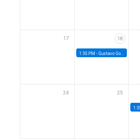
17
18
1:35 PM -
Gustavo González, Banco Central de Chile
24
25
1:3