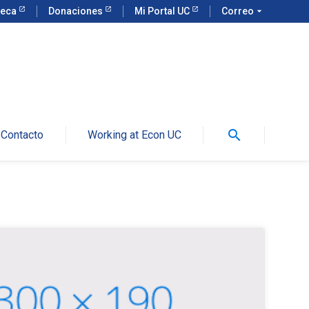
teca
Donaciones
Mi Portal UC
Correo
arrow_drop_down
search
Contacto
Working at Econ UC