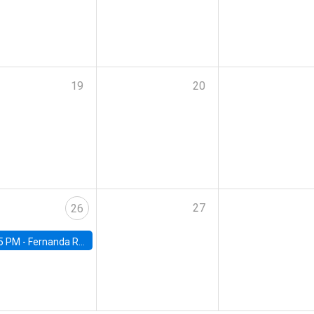
19
20
27
26
5 PM -
Fernanda Rojas Ampuero, University of Wisconsin-Madison