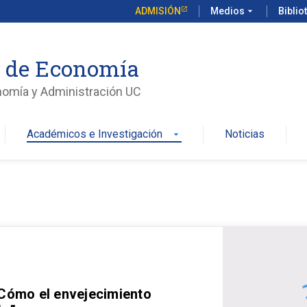
ADMISIÓN
Medios
arrow_drop_down
Biblio
o de Economía
nomía y Administración UC
Académicos e Investigación
Noticias
arrow_drop_down
 Cómo el envejecimiento