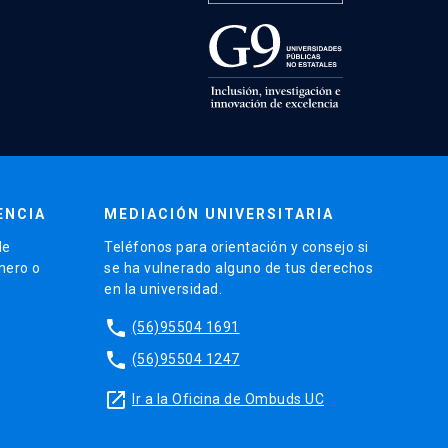
ENCIA
MEDIACIÓN UNIVERSITARIA
de
Teléfonos para orientación y consejo si
énero o
se ha vulnerado alguno de tus derechos
en la universidad.
phone
(56)95504 1691
phone
(56)95504 1247
launch
Ir a la Oficina de Ombuds UC