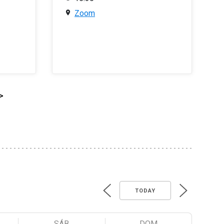
Zoom
>
TODAY
SÁB
DOM