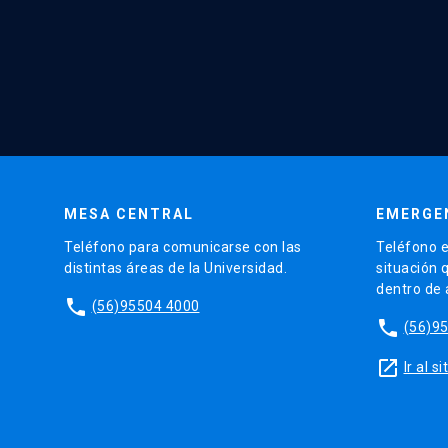
MESA CENTRAL
EMERGE
Teléfono para comunicarse con las
Teléfono e
distintas áreas de la Universidad.
situación 
dentro de
phone
(56)95504 4000
phone
(56)9
launch
Ir al 