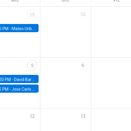
30
29
5 PM -
Mateo Uribe-Castro, Universidad de los Andes (Colombia)
6
5
20 PM -
David Bardey, Universidad de los Andes - CEDE
5 PM -
Jose Carlo Bermudez, UC (ME) & World Bank
12
13