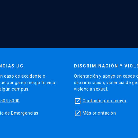
NCIAS UC
DISCRIMINACIÓN Y VIOL
n caso de accidente o
Orientación y apoyo en casos 
que ponga en riesgo tu vida
discriminación, violencia de g
 algún campus.
violencia sexual.
launch
5504 5000
Contacto para apoyo
launch
sitio de Emergencias
Más orientación