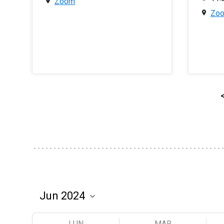
Zoom
Zo
LUN
MAR