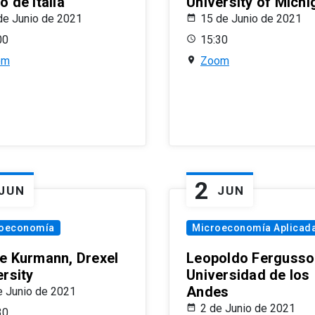
 de Italia
University of Michi
de Junio de 2021
15 de Junio de 2021
00
15:30
om
Zoom
2
JUN
JUN
oeconomía
Microeconomía Aplicad
e Kurmann, Drexel
Leopoldo Fergusso
ersity
Universidad de los
Andes
e Junio de 2021
2 de Junio de 2021
30