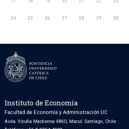
17
19
20
21
22
23
18
24
25
27
28
29
30
26
Instituto de Economía
Facultad de Economía y Administración UC
Avda. Vicuña Mackenna 4860, Macul. Santiago, Chile