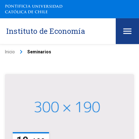
Instituto de Economía
keyboard_arrow_right
Inicio
Seminarios