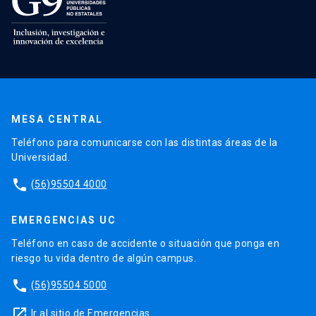
MESA CENTRAL
Teléfono para comunicarse con las distintas áreas de la
Universidad.
phone
(56)95504 4000
EMERGENCIAS UC
Teléfono en caso de accidente o situación que ponga en
riesgo tu vida dentro de algún campus.
phone
(56)95504 5000
launch
Ir al sitio de Emergencias