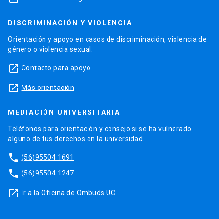
DISCRIMINACIÓN Y VIOLENCIA
Orientación y apoyo en casos de discriminación, violencia de
género o violencia sexual.
launch
Contacto para apoyo
launch
Más orientación
MEDIACIÓN UNIVERSITARIA
Teléfonos para orientación y consejo si se ha vulnerado
alguno de tus derechos en la universidad.
phone
(56)95504 1691
phone
(56)95504 1247
launch
Ir a la Oficina de Ombuds UC