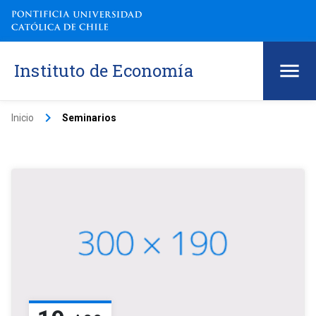
Instituto de Economía
keyboard_arrow_right
Inicio
Seminarios