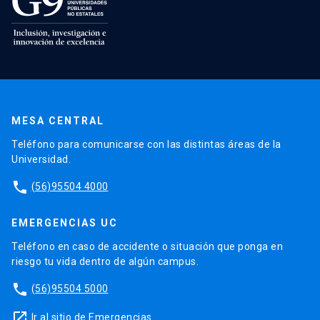
MESA CENTRAL
Teléfono para comunicarse con las distintas áreas de la
Universidad.
phone
(56)95504 4000
EMERGENCIAS UC
Teléfono en caso de accidente o situación que ponga en
riesgo tu vida dentro de algún campus.
phone
(56)95504 5000
launch
Ir al sitio de Emergencias