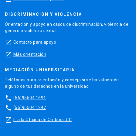
DISCRIMINACIÓN Y VIOLENCIA
Orientación y apoyo en casos de discriminación, violencia de
género o violencia sexual.
launch
Contacto para apoyo
launch
Más orientación
MEDIACIÓN UNIVERSITARIA
Teléfonos para orientación y consejo si se ha vulnerado
alguno de tus derechos en la universidad.
phone
(56)95504 1691
phone
(56)95504 1247
launch
Ir a la Oficina de Ombuds UC