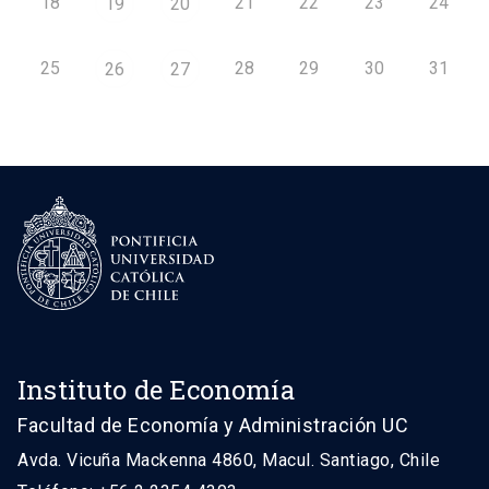
18
21
22
23
24
19
20
25
28
29
30
31
26
27
Instituto de Economía
Facultad de Economía y Administración UC
Avda. Vicuña Mackenna 4860, Macul. Santiago, Chile