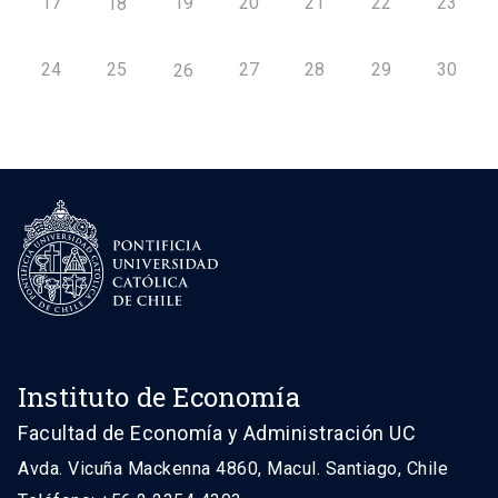
17
19
20
21
22
23
18
24
25
27
28
29
30
26
Instituto de Economía
Facultad de Economía y Administración UC
Avda. Vicuña Mackenna 4860, Macul. Santiago, Chile