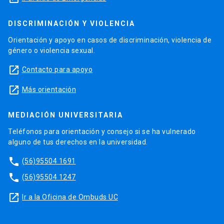
DISCRIMINACIÓN Y VIOLENCIA
Orientación y apoyo en casos de discriminación, violencia de
género o violencia sexual.
launch
Contacto para apoyo
launch
Más orientación
MEDIACIÓN UNIVERSITARIA
Teléfonos para orientación y consejo si se ha vulnerado
alguno de tus derechos en la universidad.
phone
(56)95504 1691
phone
(56)95504 1247
launch
Ir a la Oficina de Ombuds UC