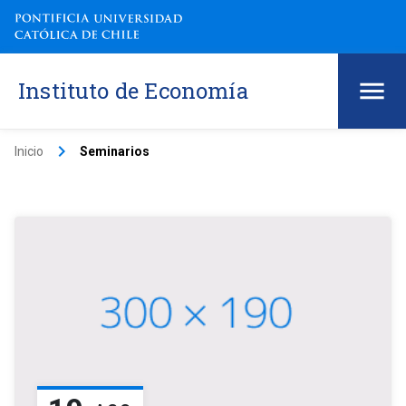
Instituto de Economía
keyboard_arrow_right
Inicio
Seminarios