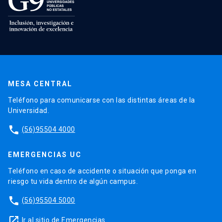
MESA CENTRAL
Teléfono para comunicarse con las distintas áreas de la
Universidad.
phone
(56)95504 4000
EMERGENCIAS UC
Teléfono en caso de accidente o situación que ponga en
riesgo tu vida dentro de algún campus.
phone
(56)95504 5000
launch
Ir al sitio de Emergencias