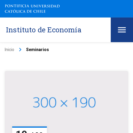
Instituto de Economía
keyboard_arrow_right
Inicio
Seminarios