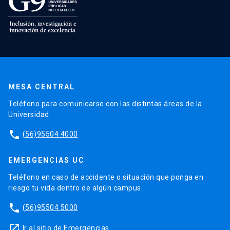
MESA CENTRAL
Teléfono para comunicarse con las distintas áreas de la
Universidad.
phone
(56)95504 4000
EMERGENCIAS UC
Teléfono en caso de accidente o situación que ponga en
riesgo tu vida dentro de algún campus.
phone
(56)95504 5000
launch
Ir al sitio de Emergencias