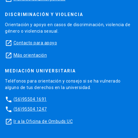
DISCRIMINACIÓN Y VIOLENCIA
Orientación y apoyo en casos de discriminación, violencia de
género o violencia sexual.
launch
Contacto para apoyo
launch
Más orientación
MEDIACIÓN UNIVERSITARIA
Teléfonos para orientación y consejo si se ha vulnerado
alguno de tus derechos en la universidad.
phone
(56)95504 1691
phone
(56)95504 1247
launch
Ir a la Oficina de Ombuds UC