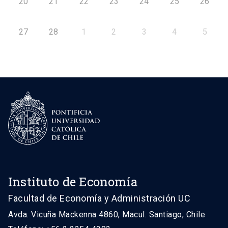
20
21
22
23
24
25
26
27
28
1
2
3
4
5
Instituto de Economía
Facultad de Economía y Administración UC
Avda. Vicuña Mackenna 4860, Macul. Santiago, Chile